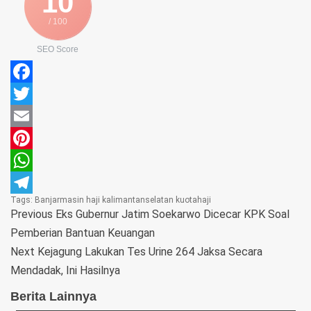
10
/ 100
SEO Score
Facebook
Twitter
Email
Pinterest
WhatsApp
Tags:
Banjarmasin
haji
kalimantanselatan
kuotahaji
Telegram
Previous
Eks Gubernur Jatim Soekarwo Dicecar KPK Soal
Pemberian Bantuan Keuangan
Next
Kejagung Lakukan Tes Urine 264 Jaksa Secara
Mendadak, Ini Hasilnya
Berita Lainnya