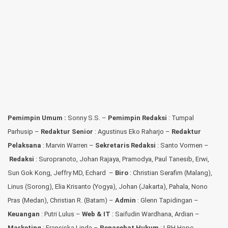
Pemimpin Umum :
Sonny S.S. –
Pemimpin Redaksi
: Tumpal
Parhusip –
Redaktur Senior
: Agustinus Eko Raharjo –
Redaktur
Pelaksana
: Marvin Warren –
Sekretaris Redaksi
: Santo Vormen –
Redaksi
:
Suropranoto, Johan Rajaya, Pramodya, Paul Tanesib, Erwi,
Sun Gok Kong, Jeffry MD, Echard –
Biro
: Christian Serafim (Malang),
Linus (Sorong), Elia Krisanto (Yogya), Johan (Jakarta), Pahala, Nono
Pras (Medan), Christian R. (Batam) –
Admin
: Glenn Tapidingan
–
Keuangan
: Putri Lulus –
Web & IT
: Saifudin Wardhana, Ardian
–
Marketing
: Fransiska Linda –
Penasehat Hukum
: LBH Hope