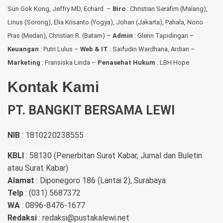
Sun Gok Kong, Jeffry MD, Echard –
Biro
: Christian Serafim (Malang),
Linus (Sorong), Elia Krisanto (Yogya), Johan (Jakarta), Pahala, Nono
Pras (Medan), Christian R. (Batam) –
Admin
: Glenn Tapidingan
–
Keuangan
: Putri Lulus –
Web & IT
: Saifudin Wardhana, Ardian
–
Marketing
: Fransiska Linda –
Penasehat Hukum
: LBH Hope
Kontak Kami
PT. BANGKIT BERSAMA LEWI
NIB
: 1810220238555
KBLI
: 58130 (Penerbitan Surat Kabar, Jurnal dan Buletin
atau Surat Kabar)
Alamat
: Diponegoro 186 (Lantai 2), Surabaya
Telp
: (031) 5687372
WA
: 0896-8476-1677
Redaksi
: redaksi@pustakalewi.net