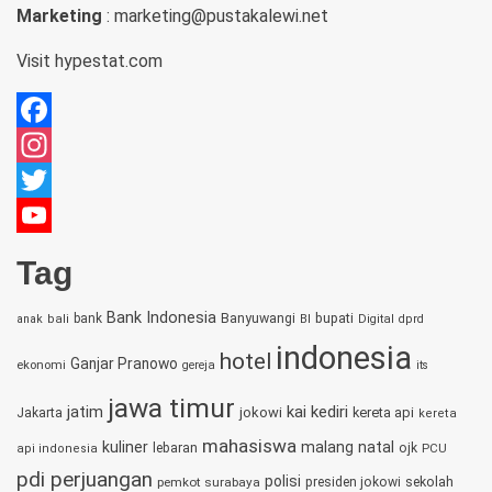
Marketing
: marketing@pustakalewi.net
Visit
hypestat.com
Facebook
Instagram
Twitter
YouTube
Tag
Channel
Bank Indonesia
bupati
bank
Banyuwangi
anak
bali
BI
Digital
dprd
indonesia
hotel
Ganjar Pranowo
ekonomi
gereja
its
jawa timur
jatim
kai
kediri
jokowi
kereta api
Jakarta
kereta
mahasiswa
kuliner
malang
natal
lebaran
ojk
PCU
api indonesia
pdi perjuangan
polisi
sekolah
pemkot surabaya
presiden jokowi