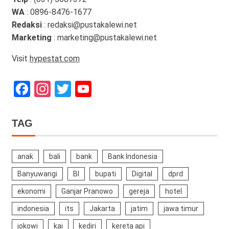
WA
: 0896-8476-1677
Redaksi
: redaksi@pustakalewi.net
Marketing
: marketing@pustakalewi.net
Visit
hypestat.com
Facebook
Instagram
Twitter
YouTube
Channel
TAG
anak
bali
bank
Bank Indonesia
Banyuwangi
BI
bupati
Digital
dprd
ekonomi
Ganjar Pranowo
gereja
hotel
indonesia
its
Jakarta
jatim
jawa timur
jokowi
kai
kediri
kereta api