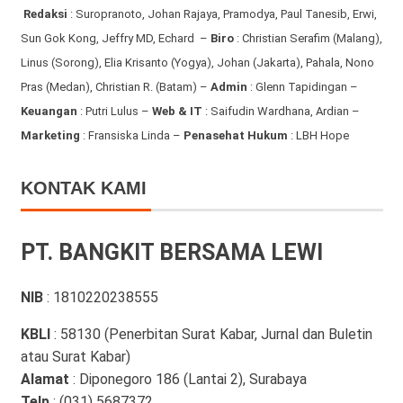
Redaksi
:
Suropranoto, Johan Rajaya, Pramodya, Paul Tanesib, Erwi,
Sun Gok Kong, Jeffry MD, Echard –
Biro
: Christian Serafim (Malang),
Linus (Sorong), Elia Krisanto (Yogya), Johan (Jakarta), Pahala, Nono
Pras (Medan), Christian R. (Batam) –
Admin
: Glenn Tapidingan
–
Keuangan
: Putri Lulus –
Web & IT
: Saifudin Wardhana, Ardian
–
Marketing
: Fransiska Linda –
Penasehat Hukum
: LBH Hope
KONTAK KAMI
PT. BANGKIT BERSAMA LEWI
NIB
: 1810220238555
KBLI
: 58130 (Penerbitan Surat Kabar, Jurnal dan Buletin
atau Surat Kabar)
Alamat
: Diponegoro 186 (Lantai 2), Surabaya
Telp
: (031) 5687372