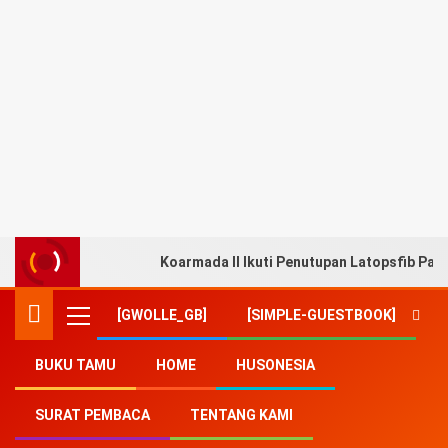
Koarmada II Ikuti Penutupan Latopsfib Pad
[GWOLLE_GB]
[SIMPLE-GUESTBOOK]
BUKU TAMU
HOME
HUSONESIA
Home
-
Banjarmasin
SURAT PEMBACA
TENTANG KAMI