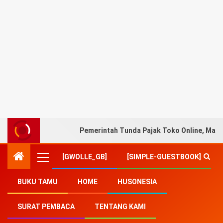
Pemerintah Tunda Pajak Toko Online, Marke
[GWOLLE_GB]
[SIMPLE-GUESTBOOK]
BUKU TAMU
HOME
HUSONESIA
Home
-
Redaksi
SURAT PEMBACA
TENTANG KAMI