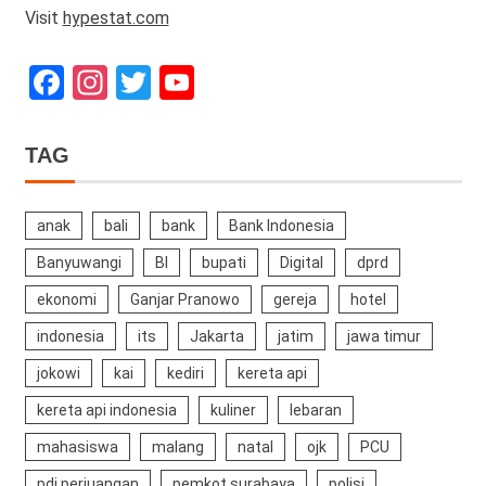
Visit
hypestat.com
Facebook
Instagram
Twitter
YouTube
Channel
TAG
anak
bali
bank
Bank Indonesia
Banyuwangi
BI
bupati
Digital
dprd
ekonomi
Ganjar Pranowo
gereja
hotel
indonesia
its
Jakarta
jatim
jawa timur
jokowi
kai
kediri
kereta api
kereta api indonesia
kuliner
lebaran
mahasiswa
malang
natal
ojk
PCU
pdi perjuangan
pemkot surabaya
polisi