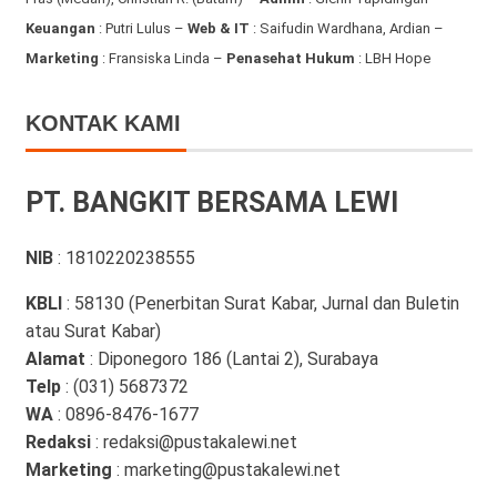
Keuangan
: Putri Lulus –
Web & IT
: Saifudin Wardhana, Ardian
–
Marketing
: Fransiska Linda –
Penasehat Hukum
: LBH Hope
KONTAK KAMI
PT. BANGKIT BERSAMA LEWI
NIB
: 1810220238555
KBLI
: 58130 (Penerbitan Surat Kabar, Jurnal dan Buletin
atau Surat Kabar)
Alamat
: Diponegoro 186 (Lantai 2), Surabaya
Telp
: (031) 5687372
WA
: 0896-8476-1677
Redaksi
: redaksi@pustakalewi.net
Marketing
: marketing@pustakalewi.net