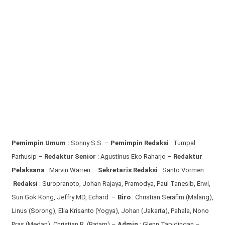
Pemimpin Umum :
Sonny S.S. –
Pemimpin Redaksi
: Tumpal
Parhusip –
Redaktur Senior
: Agustinus Eko Raharjo –
Redaktur
Pelaksana
: Marvin Warren –
Sekretaris Redaksi
: Santo Vormen –
Redaksi
:
Suropranoto, Johan Rajaya, Pramodya, Paul Tanesib, Erwi,
Sun Gok Kong, Jeffry MD, Echard –
Biro
: Christian Serafim (Malang),
Linus (Sorong), Elia Krisanto (Yogya), Johan (Jakarta), Pahala, Nono
Pras (Medan), Christian R. (Batam) –
Admin
: Glenn Tapidingan
–