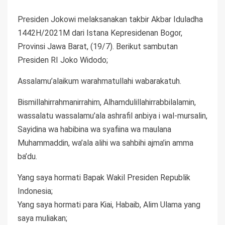
Presiden Jokowi melaksanakan takbir Akbar Iduladha
1442H/2021M dari Istana Kepresidenan Bogor,
Provinsi Jawa Barat, (19/7). Berikut sambutan
Presiden RI Joko Widodo;
Assalamu’alaikum warahmatullahi wabarakatuh.
Bismillahirrahmanirrahim, Alhamdulillahirrabbilalamin,
wassalatu wassalamu’ala ashrafil anbiya i wal-mursalin,
Sayidina wa habibina wa syafiina wa maulana
Muhammaddin, wa’ala alihi wa sahbihi ajma’in amma
ba’du.
Yang saya hormati Bapak Wakil Presiden Republik
Indonesia;
Yang saya hormati para Kiai, Habaib, Alim Ulama yang
saya muliakan;