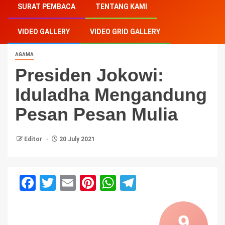
SURAT PEMBACA
TENTANG KAMI
Mengandung Pesan Pesan Mulia
VIDEO GALLERY
VIDEO GRID GALLERY
AGAMA
Presiden Jokowi:
Iduladha Mengandung
Pesan Pesan Mulia
Editor
20 July 2021
Facebook
Twitter
Email
Pinterest
WhatsApp
Telegram
9