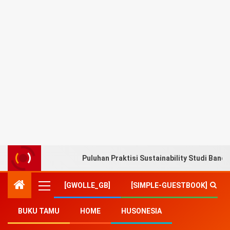
Puluhan Praktisi Sustainability Studi Band
[GWOLLE_GB]
[SIMPLE-GUESTBOOK]
BUKU TAMU
HOME
HUSONESIA
Home
-
Agama
-
Presiden Jokowi: Iduladha