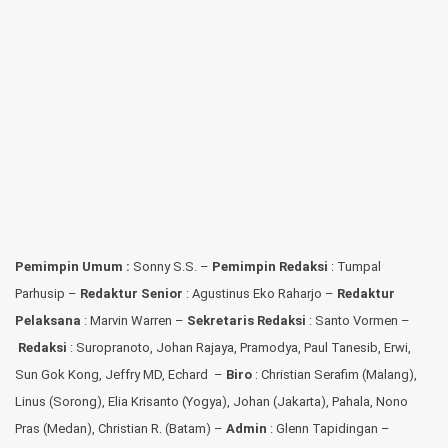
Pemimpin Umum :
Sonny S.S. –
Pemimpin Redaksi
: Tumpal
Parhusip –
Redaktur Senior
: Agustinus Eko Raharjo –
Redaktur
Pelaksana
: Marvin Warren –
Sekretaris Redaksi
: Santo Vormen –
Redaksi
:
Suropranoto, Johan Rajaya, Pramodya, Paul Tanesib, Erwi,
Sun Gok Kong, Jeffry MD, Echard –
Biro
: Christian Serafim (Malang),
Linus (Sorong), Elia Krisanto (Yogya), Johan (Jakarta), Pahala, Nono
Pras (Medan), Christian R. (Batam) –
Admin
: Glenn Tapidingan
–