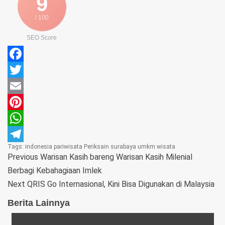
9
/ 100
SEO Score
Facebook
Twitter
Email
Pinterest
WhatsApp
Tags:
indonesia
pariwisata
Periksain
surabaya
umkm
wisata
Telegram
Previous
Warisan Kasih bareng Warisan Kasih Milenial
Berbagi Kebahagiaan Imlek
Next
QRIS Go Internasional, Kini Bisa Digunakan di Malaysia
Berita Lainnya