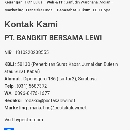
Keuangan
: Putri Lulus –
Web & IT
: Saifudin Wardhana, Ardian
–
Marketing
: Fransiska Linda –
Penasehat Hukum
: LBH Hope
Kontak Kami
PT. BANGKIT BERSAMA LEWI
NIB
: 1810220238555
KBLI
: 58130 (Penerbitan Surat Kabar, Jurnal dan Buletin
atau Surat Kabar)
Alamat
: Diponegoro 186 (Lantai 2), Surabaya
Telp
: (031) 5687372
WA
: 0896-8476-1677
Redaksi
: redaksi@pustakalewi.net
Marketing
: marketing@pustakalewi.net
Visit
hypestat.com