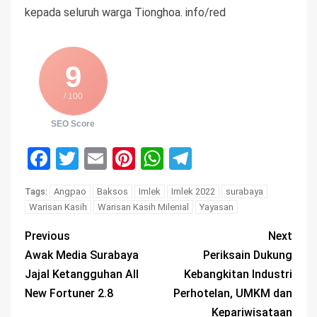
kepada seluruh warga Tionghoa. info/red
9
/ 100
SEO Score
Facebook
Twitter
Email
Pinterest
WhatsApp
Telegram
Angpao
Baksos
Imlek
Imlek 2022
surabaya
Tags:
Warisan Kasih
Warisan Kasih Milenial
Yayasan
Previous
Next
Awak Media Surabaya
Periksain Dukung
Jajal Ketangguhan All
Kebangkitan Industri
New Fortuner 2.8
Perhotelan, UMKM dan
Kepariwisataan