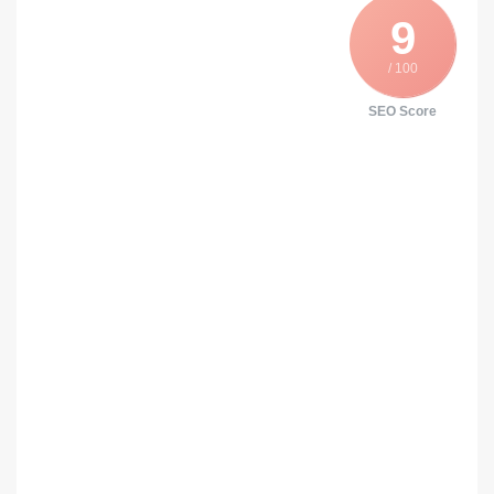
9
/ 100
SEO Score