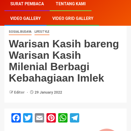
SURAT PEMBACA
TENTANG KAMI
Kasih Milenial Berbagi Kebahagiaan Imlek
VIDEO GALLERY
VIDEO GRID GALLERY
SOSIAL BUDAYA
LIFESTYLE
Warisan Kasih bareng
Warisan Kasih
Milenial Berbagi
Kebahagiaan Imlek
Editor
29 January 2022
Facebook
Twitter
Email
Pinterest
WhatsApp
Telegram