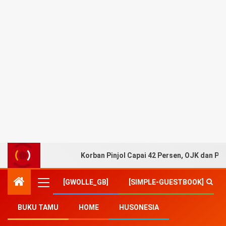
Korban Pinjol Capai 42 Persen, OJK dan Pe
[GWOLLE_GB]
[SIMPLE-GUESTBOOK]
BUKU TAMU
HOME
HUSONESIA
Home
-
Sosial Budaya
-
Warisan Kasih bareng Warisan