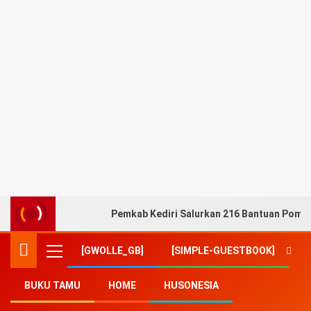
Pemkab Kediri Salurkan 216 Bantuan Pompa
[GWOLLE_GB]
[SIMPLE-GUESTBOOK]
BUKU TAMU
HOME
HUSONESIA
Home
-
Artikel
-
Granostic Ajak Masyarakat Surabaya