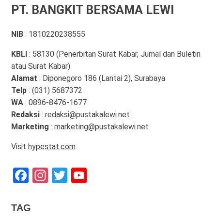
PT. BANGKIT BERSAMA LEWI
NIB
: 1810220238555
KBLI
: 58130 (Penerbitan Surat Kabar, Jurnal dan Buletin
atau Surat Kabar)
Alamat
: Diponegoro 186 (Lantai 2), Surabaya
Telp
: (031) 5687372
WA
: 0896-8476-1677
Redaksi
: redaksi@pustakalewi.net
Marketing
: marketing@pustakalewi.net
Visit
hypestat.com
Facebook
Instagram
Twitter
YouTube
Channel
TAG