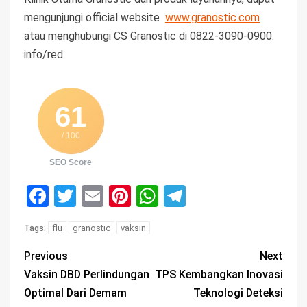
mengunjungi official website
www.
granostic
.com
atau menghubungi CS Granostic di 0822-3090-0900.
info/red
61
/ 100
SEO Score
Facebook
Twitter
Email
Pinterest
WhatsApp
Telegram
flu
granostic
vaksin
Tags:
Previous
Next
Vaksin DBD Perlindungan
TPS Kembangkan Inovasi
Optimal Dari Demam
Teknologi Deteksi