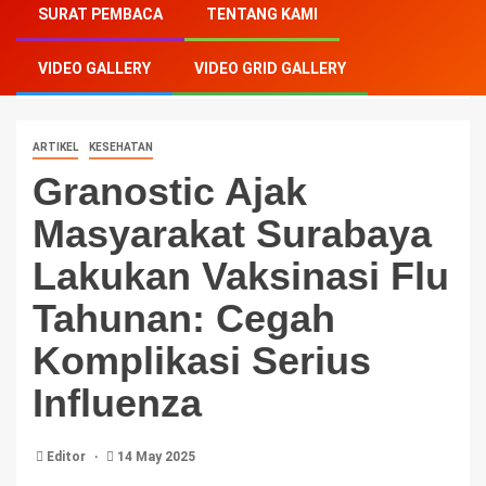
SURAT PEMBACA
TENTANG KAMI
Lakukan Vaksinasi Flu Tahunan: Cegah Komplikasi
Serius Influenza
VIDEO GALLERY
VIDEO GRID GALLERY
ARTIKEL
KESEHATAN
Granostic Ajak
Masyarakat Surabaya
Lakukan Vaksinasi Flu
Tahunan: Cegah
Komplikasi Serius
Influenza
Editor
14 May 2025