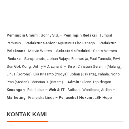
Pemimpin Umum :
Sonny S.S. –
Pemimpin Redaksi
: Tumpal
Parhusip –
Redaktur Senior
: Agustinus Eko Raharjo –
Redaktur
Pelaksana
: Marvin Warren –
Sekretaris Redaksi
: Santo Vormen –
Redaksi
:
Suropranoto, Johan Rajaya, Pramodya, Paul Tanesib, Erwi,
Sun Gok Kong, Jeffry MD, Echard –
Biro
: Christian Serafim (Malang),
Linus (Sorong), Elia Krisanto (Yogya), Johan (Jakarta), Pahala, Nono
Pras (Medan), Christian R. (Batam) –
Admin
: Glenn Tapidingan
–
Keuangan
: Putri Lulus –
Web & IT
: Saifudin Wardhana, Ardian
–
Marketing
: Fransiska Linda –
Penasehat Hukum
: LBH Hope
KONTAK KAMI