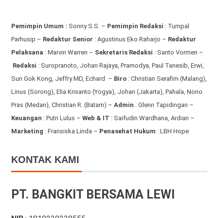
Pemimpin Umum :
Sonny S.S. –
Pemimpin Redaksi
: Tumpal
Parhusip –
Redaktur Senior
: Agustinus Eko Raharjo –
Redaktur
Pelaksana
: Marvin Warren –
Sekretaris Redaksi
: Santo Vormen –
Redaksi
:
Suropranoto, Johan Rajaya, Pramodya, Paul Tanesib, Erwi,
Sun Gok Kong, Jeffry MD, Echard –
Biro
: Christian Serafim (Malang),
Linus (Sorong), Elia Krisanto (Yogya), Johan (Jakarta), Pahala, Nono
Pras (Medan), Christian R. (Batam) –
Admin
: Glenn Tapidingan
–
Keuangan
: Putri Lulus –
Web & IT
: Saifudin Wardhana, Ardian
–
Marketing
: Fransiska Linda –
Penasehat Hukum
: LBH Hope
KONTAK KAMI
PT. BANGKIT BERSAMA LEWI