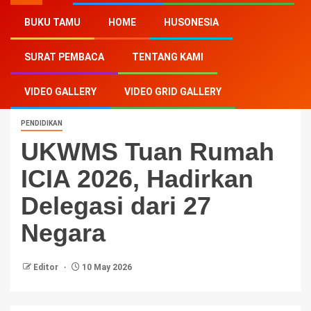
BUKU TAMU
HOME
HUSONESIA
Home
-
Pendidikan
-
UKWMS Tuan Rumah ICIA 2026,
SURAT PEMBACA
TENTANG KAMI
Hadirkan Delegasi dari 27 Negara
VIDEO GALLERY
VIDEO GRID GALLERY
PENDIDIKAN
UKWMS Tuan Rumah
ICIA 2026, Hadirkan
Delegasi dari 27
Negara
Editor
10 May 2026