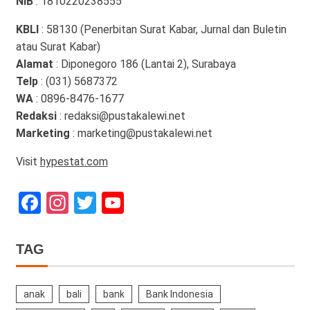
NIB
: 1810220238555
KBLI
: 58130 (Penerbitan Surat Kabar, Jurnal dan Buletin
atau Surat Kabar)
Alamat
: Diponegoro 186 (Lantai 2), Surabaya
Telp
: (031) 5687372
WA
: 0896-8476-1677
Redaksi
: redaksi@pustakalewi.net
Marketing
: marketing@pustakalewi.net
Visit
hypestat.com
Facebook
Instagram
Twitter
YouTube
Channel
TAG
anak
bali
bank
Bank Indonesia