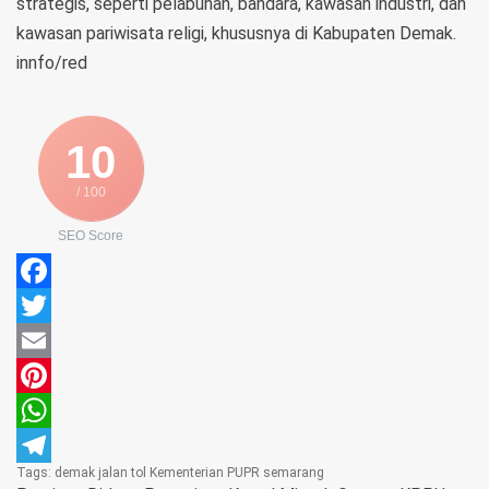
strategis, seperti pelabuhan, bandara, kawasan industri, dan
kawasan pariwisata religi, khususnya di Kabupaten Demak.
innfo/red
10
/ 100
SEO Score
Facebook
Twitter
Email
Pinterest
WhatsApp
Tags:
demak
jalan tol
Kementerian PUPR
semarang
Telegram