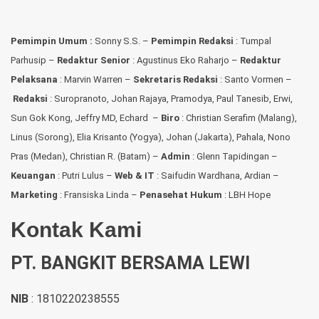
Pemimpin Umum :
Sonny S.S. –
Pemimpin Redaksi
: Tumpal
Parhusip –
Redaktur Senior
: Agustinus Eko Raharjo –
Redaktur
Pelaksana
: Marvin Warren –
Sekretaris Redaksi
: Santo Vormen –
Redaksi
:
Suropranoto, Johan Rajaya, Pramodya, Paul Tanesib, Erwi,
Sun Gok Kong, Jeffry MD, Echard –
Biro
: Christian Serafim (Malang),
Linus (Sorong), Elia Krisanto (Yogya), Johan (Jakarta), Pahala, Nono
Pras (Medan), Christian R. (Batam) –
Admin
: Glenn Tapidingan
–
Keuangan
: Putri Lulus –
Web & IT
: Saifudin Wardhana, Ardian
–
Marketing
: Fransiska Linda –
Penasehat Hukum
: LBH Hope
Kontak Kami
PT. BANGKIT BERSAMA LEWI
NIB
: 1810220238555