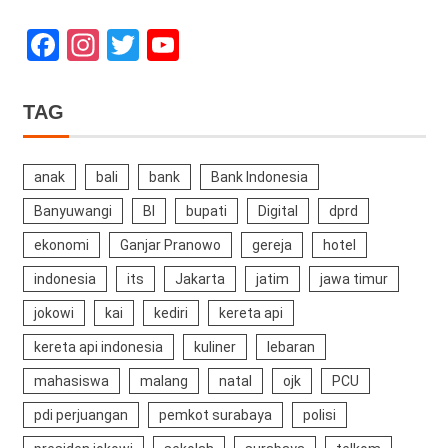
Facebook
Instagram
Twitter
YouTube
Channel
TAG
anak
bali
bank
Bank Indonesia
Banyuwangi
BI
bupati
Digital
dprd
ekonomi
Ganjar Pranowo
gereja
hotel
indonesia
its
Jakarta
jatim
jawa timur
jokowi
kai
kediri
kereta api
kereta api indonesia
kuliner
lebaran
mahasiswa
malang
natal
ojk
PCU
pdi perjuangan
pemkot surabaya
polisi