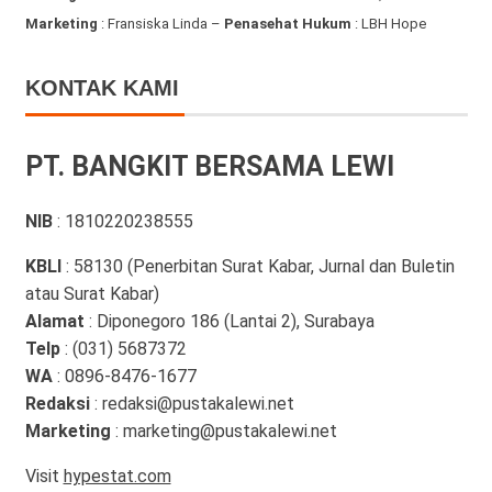
Marketing
: Fransiska Linda –
Penasehat Hukum
: LBH Hope
KONTAK KAMI
PT. BANGKIT BERSAMA LEWI
NIB
: 1810220238555
KBLI
: 58130 (Penerbitan Surat Kabar, Jurnal dan Buletin
atau Surat Kabar)
Alamat
: Diponegoro 186 (Lantai 2), Surabaya
Telp
: (031) 5687372
WA
: 0896-8476-1677
Redaksi
: redaksi@pustakalewi.net
Marketing
: marketing@pustakalewi.net
Visit
hypestat.com