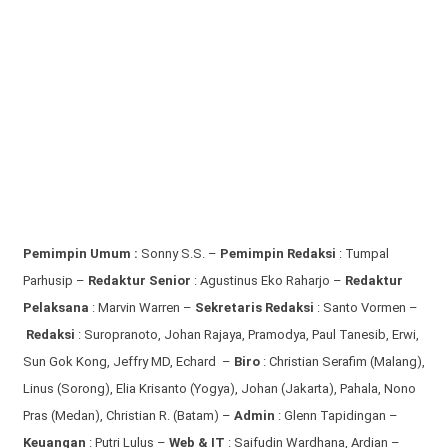
Pemimpin Umum :
Sonny S.S. –
Pemimpin Redaksi
: Tumpal
Parhusip –
Redaktur Senior
: Agustinus Eko Raharjo –
Redaktur
Pelaksana
: Marvin Warren –
Sekretaris Redaksi
: Santo Vormen –
Redaksi
:
Suropranoto, Johan Rajaya, Pramodya, Paul Tanesib, Erwi,
Sun Gok Kong, Jeffry MD, Echard –
Biro
: Christian Serafim (Malang),
Linus (Sorong), Elia Krisanto (Yogya), Johan (Jakarta), Pahala, Nono
Pras (Medan), Christian R. (Batam) –
Admin
: Glenn Tapidingan
–
Keuangan
: Putri Lulus –
Web & IT
: Saifudin Wardhana, Ardian
–