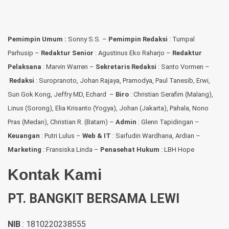
Pemimpin Umum :
Sonny S.S. –
Pemimpin Redaksi
: Tumpal
Parhusip –
Redaktur Senior
: Agustinus Eko Raharjo –
Redaktur
Pelaksana
: Marvin Warren –
Sekretaris Redaksi
: Santo Vormen –
Redaksi
:
Suropranoto, Johan Rajaya, Pramodya, Paul Tanesib, Erwi,
Sun Gok Kong, Jeffry MD, Echard –
Biro
: Christian Serafim (Malang),
Linus (Sorong), Elia Krisanto (Yogya), Johan (Jakarta), Pahala, Nono
Pras (Medan), Christian R. (Batam) –
Admin
: Glenn Tapidingan
–
Keuangan
: Putri Lulus –
Web & IT
: Saifudin Wardhana, Ardian
–
Marketing
: Fransiska Linda –
Penasehat Hukum
: LBH Hope
Kontak Kami
PT. BANGKIT BERSAMA LEWI
NIB
: 1810220238555