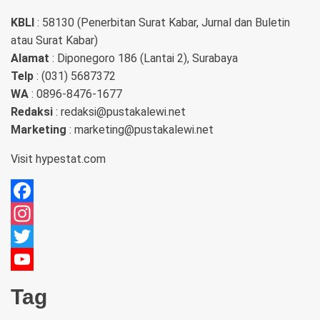
KBLI
: 58130 (Penerbitan Surat Kabar, Jurnal dan Buletin
atau Surat Kabar)
Alamat
: Diponegoro 186 (Lantai 2), Surabaya
Telp
: (031) 5687372
WA
: 0896-8476-1677
Redaksi
: redaksi@pustakalewi.net
Marketing
: marketing@pustakalewi.net
Visit
hypestat.com
Facebook
Instagram
Twitter
YouTube
Tag
Channel