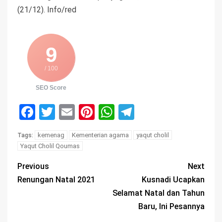
(21/12). Info/red
9
/ 100
SEO Score
Facebook
Twitter
Email
Pinterest
WhatsApp
Telegram
kemenag
Kementerian agama
yaqut cholil
Tags:
Yaqut Cholil Qoumas
Previous
Next
Renungan Natal 2021
Kusnadi Ucapkan
Selamat Natal dan Tahun
Baru, Ini Pesannya