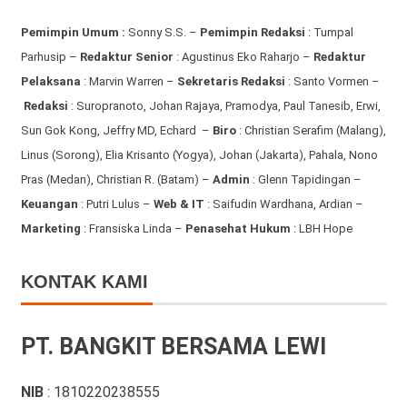
Pemimpin Umum :
Sonny S.S. –
Pemimpin Redaksi
: Tumpal
Parhusip –
Redaktur Senior
: Agustinus Eko Raharjo –
Redaktur
Pelaksana
: Marvin Warren –
Sekretaris Redaksi
: Santo Vormen –
Redaksi
:
Suropranoto, Johan Rajaya, Pramodya, Paul Tanesib, Erwi,
Sun Gok Kong, Jeffry MD, Echard –
Biro
: Christian Serafim (Malang),
Linus (Sorong), Elia Krisanto (Yogya), Johan (Jakarta), Pahala, Nono
Pras (Medan), Christian R. (Batam) –
Admin
: Glenn Tapidingan
–
Keuangan
: Putri Lulus –
Web & IT
: Saifudin Wardhana, Ardian
–
Marketing
: Fransiska Linda –
Penasehat Hukum
: LBH Hope
KONTAK KAMI
PT. BANGKIT BERSAMA LEWI
NIB
: 1810220238555