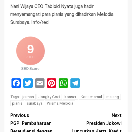
Nani Wijaya CEO Tabloid Nyata juga hadir
menyemangati para pianis yang dihadirkan Melodia
Surabaya. Info/red
9
/ 100
SEO Score
Facebook
Twitter
Email
Pinterest
WhatsApp
Telegram
jerman
Jongky Goei
konser
Konser amal
malang
Tags:
pianis
surabaya
Wisma Melodia
Previous
Next
PGPI Pembaharuan
Presiden Jokowi
Beraudiensi dengan
Luncurkan Kartu Kredit