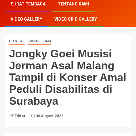
SURAT PEMBACA
TENTANG KAMI
Malang Tampil di Konser Amal Peduli Disabilitas di
Surabaya
VIDEO GALLERY
VIDEO GRID GALLERY
LIFESTYLE
SOSIAL BUDAYA
Jongky Goei Musisi
Jerman Asal Malang
Tampil di Konser Amal
Peduli Disabilitas di
Surabaya
Editor
30 August 2022