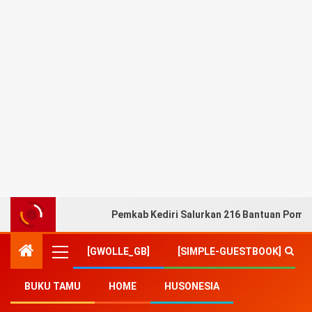
Pemkab Kediri Salurkan 216 Bantuan Pompa
[GWOLLE_GB]
[SIMPLE-GUESTBOOK]
BUKU TAMU
HOME
HUSONESIA
Home
-
Lifestyle
-
Jongky Goei Musisi Jerman Asal