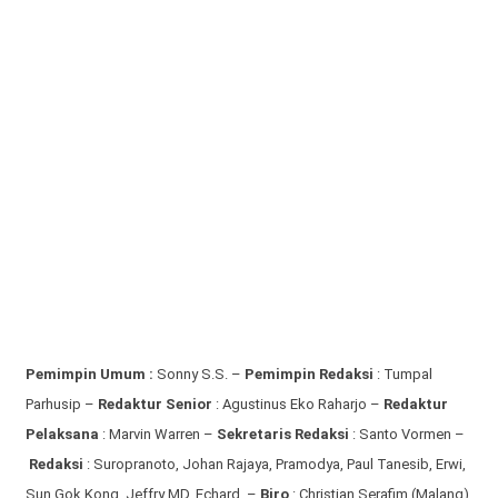
Pemimpin Umum :
Sonny S.S. –
Pemimpin Redaksi
: Tumpal
Parhusip –
Redaktur Senior
: Agustinus Eko Raharjo –
Redaktur
Pelaksana
: Marvin Warren –
Sekretaris Redaksi
: Santo Vormen –
Redaksi
:
Suropranoto, Johan Rajaya, Pramodya, Paul Tanesib, Erwi,
Sun Gok Kong, Jeffry MD, Echard –
Biro
: Christian Serafim (Malang),