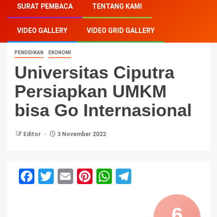
SURAT PEMBACA
TENTANG KAMI
UMKM bisa Go Internasional
VIDEO GALLERY
VIDEO GRID GALLERY
PENDIDIKAN
EKONOMI
Universitas Ciputra
Persiapkan UMKM
bisa Go Internasional
Editor
3 November 2022
Facebook
Twitter
Email
Pinterest
WhatsApp
Telegram
6