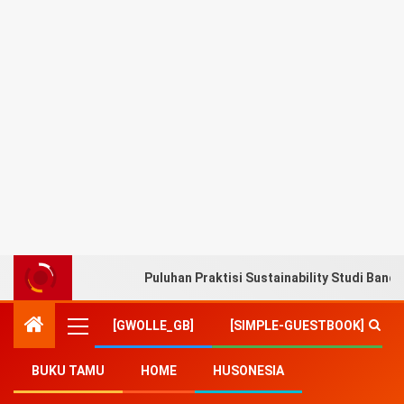
Puluhan Praktisi Sustainability Studi Band
[GWOLLE_GB]
[SIMPLE-GUESTBOOK]
BUKU TAMU
HOME
HUSONESIA
Home
-
Pendidikan
-
Universitas Ciputra Persiapkan