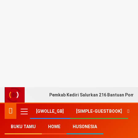
Pemkab Kediri Salurkan 216 Bantuan Pompa
[GWOLLE_GB]
[SIMPLE-GUESTBOOK]
BUKU TAMU
HOME
HUSONESIA
Home
-
hp