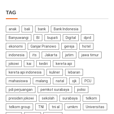
Channel
TAG
anak
bali
bank
Bank Indonesia
Banyuwangi
BI
bupati
Digital
dprd
ekonomi
Ganjar Pranowo
gereja
hotel
indonesia
its
Jakarta
jatim
jawa timur
jokowi
kai
kediri
kereta api
kereta api indonesia
kuliner
lebaran
mahasiswa
malang
natal
ojk
PCU
pdi perjuangan
pemkot surabaya
polisi
presiden jokowi
sekolah
surabaya
telkom
telkom group
TNI
tni al
umkm
Universitas