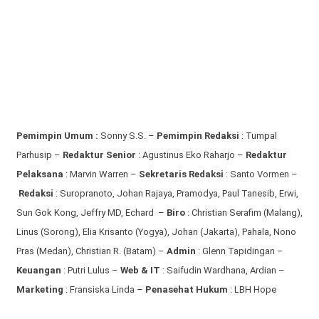
Pemimpin Umum :
Sonny S.S. –
Pemimpin Redaksi
: Tumpal
Parhusip –
Redaktur Senior
: Agustinus Eko Raharjo –
Redaktur
Pelaksana
: Marvin Warren –
Sekretaris Redaksi
: Santo Vormen –
Redaksi
:
Suropranoto, Johan Rajaya, Pramodya, Paul Tanesib, Erwi,
Sun Gok Kong, Jeffry MD, Echard –
Biro
: Christian Serafim (Malang),
Linus (Sorong), Elia Krisanto (Yogya), Johan (Jakarta), Pahala, Nono
Pras (Medan), Christian R. (Batam) –
Admin
: Glenn Tapidingan
–
Keuangan
: Putri Lulus –
Web & IT
: Saifudin Wardhana, Ardian
–
Marketing
: Fransiska Linda –
Penasehat Hukum
: LBH Hope