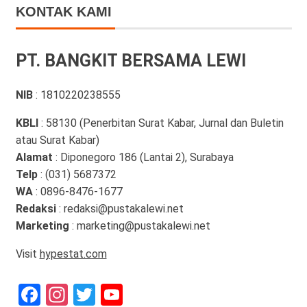
KONTAK KAMI
PT. BANGKIT BERSAMA LEWI
NIB
: 1810220238555
KBLI
: 58130 (Penerbitan Surat Kabar, Jurnal dan Buletin
atau Surat Kabar)
Alamat
: Diponegoro 186 (Lantai 2), Surabaya
Telp
: (031) 5687372
WA
: 0896-8476-1677
Redaksi
: redaksi@pustakalewi.net
Marketing
: marketing@pustakalewi.net
Visit
hypestat.com
Facebook
Instagram
Twitter
YouTube