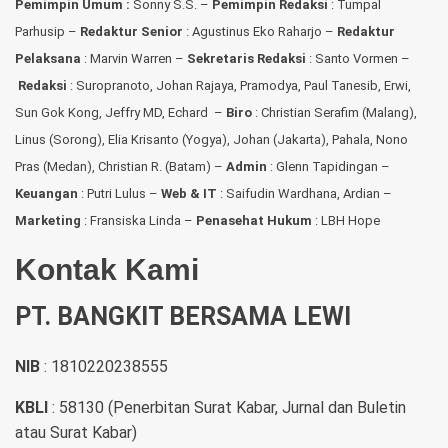
Pemimpin Umum :
Sonny S.S. –
Pemimpin Redaksi
: Tumpal
Parhusip –
Redaktur Senior
: Agustinus Eko Raharjo –
Redaktur
Pelaksana
: Marvin Warren –
Sekretaris Redaksi
: Santo Vormen –
Redaksi
:
Suropranoto, Johan Rajaya, Pramodya, Paul Tanesib, Erwi,
Sun Gok Kong, Jeffry MD, Echard –
Biro
: Christian Serafim (Malang),
Linus (Sorong), Elia Krisanto (Yogya), Johan (Jakarta), Pahala, Nono
Pras (Medan), Christian R. (Batam) –
Admin
: Glenn Tapidingan
–
Keuangan
: Putri Lulus –
Web & IT
: Saifudin Wardhana, Ardian
–
Marketing
: Fransiska Linda –
Penasehat Hukum
: LBH Hope
Kontak Kami
PT. BANGKIT BERSAMA LEWI
NIB
: 1810220238555
KBLI
: 58130 (Penerbitan Surat Kabar, Jurnal dan Buletin
atau Surat Kabar)