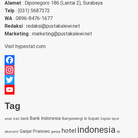
Alamat
: Diponegoro 186 (Lantai 2), Surabaya
Telp
: (031) 5687372
WA
: 0896-8476-1677
Redaksi
: redaksi@pustakalewi.net
Marketing
: marketing@pustakalewi.net
Visit
hypestat.com
Facebook
Instagram
Twitter
YouTube
Tag
Channel
Bank Indonesia
bupati
bank
Banyuwangi
anak
bali
BI
Digital
dprd
indonesia
hotel
Ganjar Pranowo
ekonomi
gereja
its