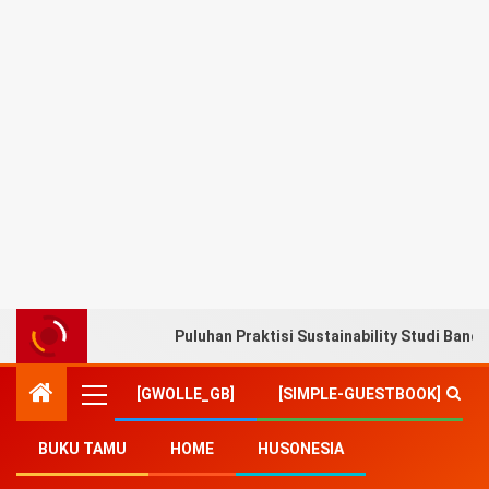
Puluhan Praktisi Sustainability Studi Band
[GWOLLE_GB]
[SIMPLE-GUESTBOOK]
BUKU TAMU
HOME
HUSONESIA
Home
-
Lifestyle
-
Mie Lamian khas Tiongkok Jadi