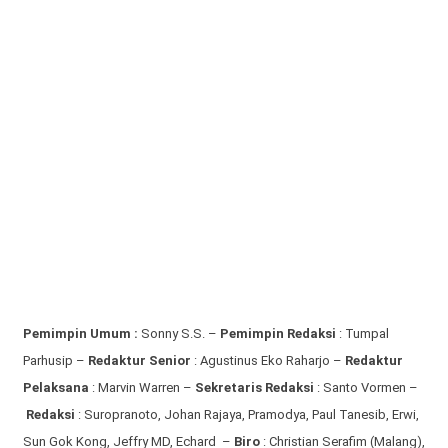
Pemimpin Umum :
Sonny S.S. –
Pemimpin Redaksi
: Tumpal
Parhusip –
Redaktur Senior
: Agustinus Eko Raharjo –
Redaktur
Pelaksana
: Marvin Warren –
Sekretaris Redaksi
: Santo Vormen –
Redaksi
:
Suropranoto, Johan Rajaya, Pramodya, Paul Tanesib, Erwi,
Sun Gok Kong, Jeffry MD, Echard –
Biro
: Christian Serafim (Malang),