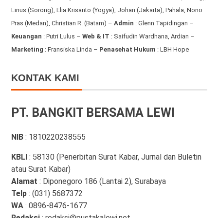
Linus (Sorong), Elia Krisanto (Yogya), Johan (Jakarta), Pahala, Nono
Pras (Medan), Christian R. (Batam) –
Admin
: Glenn Tapidingan
–
Keuangan
: Putri Lulus –
Web & IT
: Saifudin Wardhana, Ardian
–
Marketing
: Fransiska Linda –
Penasehat Hukum
: LBH Hope
KONTAK KAMI
PT. BANGKIT BERSAMA LEWI
NIB
: 1810220238555
KBLI
: 58130 (Penerbitan Surat Kabar, Jurnal dan Buletin
atau Surat Kabar)
Alamat
: Diponegoro 186 (Lantai 2), Surabaya
Telp
: (031) 5687372
WA
: 0896-8476-1677
Redaksi
: redaksi@pustakalewi.net