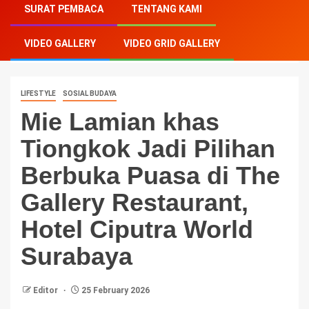
SURAT PEMBACA
TENTANG KAMI
Pilihan Berbuka Puasa di The Gallery Restaurant,
Hotel Ciputra World Surabaya
VIDEO GALLERY
VIDEO GRID GALLERY
LIFESTYLE
SOSIAL BUDAYA
Mie Lamian khas
Tiongkok Jadi Pilihan
Berbuka Puasa di The
Gallery Restaurant,
Hotel Ciputra World
Surabaya
Editor
25 February 2026