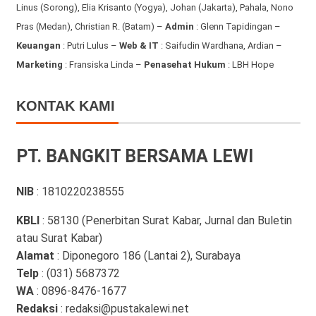
Linus (Sorong), Elia Krisanto (Yogya), Johan (Jakarta), Pahala, Nono
Pras (Medan), Christian R. (Batam) –
Admin
: Glenn Tapidingan
–
Keuangan
: Putri Lulus –
Web & IT
: Saifudin Wardhana, Ardian
–
Marketing
: Fransiska Linda –
Penasehat Hukum
: LBH Hope
KONTAK KAMI
PT. BANGKIT BERSAMA LEWI
NIB
: 1810220238555
KBLI
: 58130 (Penerbitan Surat Kabar, Jurnal dan Buletin
atau Surat Kabar)
Alamat
: Diponegoro 186 (Lantai 2), Surabaya
Telp
: (031) 5687372
WA
: 0896-8476-1677
Redaksi
: redaksi@pustakalewi.net