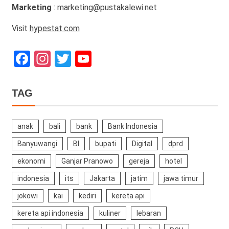
Marketing
: marketing@pustakalewi.net
Visit
hypestat.com
Facebook
Instagram
Twitter
YouTube
Channel
TAG
anak
bali
bank
Bank Indonesia
Banyuwangi
BI
bupati
Digital
dprd
ekonomi
Ganjar Pranowo
gereja
hotel
indonesia
its
Jakarta
jatim
jawa timur
jokowi
kai
kediri
kereta api
kereta api indonesia
kuliner
lebaran