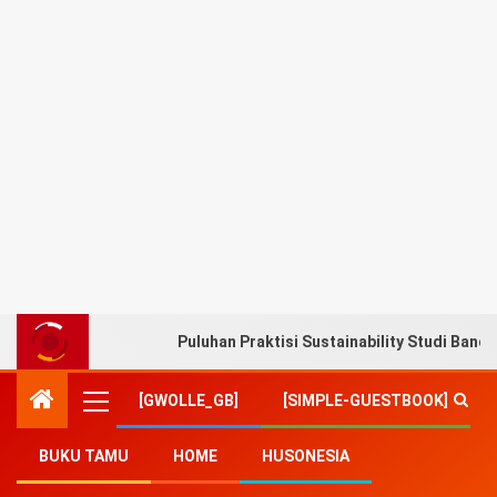
Puluhan Praktisi Sustainability Studi Band
[GWOLLE_GB]
[SIMPLE-GUESTBOOK]
BUKU TAMU
HOME
HUSONESIA
Home
-
Ekonomi
-
Presiden Jokowi Serahkan Bantuan