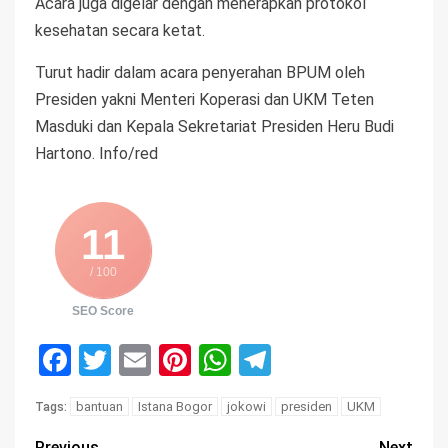
Acara juga digelar dengan menerapkan protokol
kesehatan secara ketat.
Turut hadir dalam acara penyerahan BPUM oleh
Presiden yakni Menteri Koperasi dan UKM Teten
Masduki dan Kepala Sekretariat Presiden Heru Budi
Hartono. Info/red
11
/ 100
SEO Score
Facebook
Twitter
Email
Pinterest
WhatsApp
Telegram
bantuan
Istana Bogor
jokowi
presiden
UKM
Tags:
Previous
Next