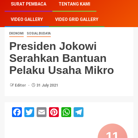
SURAT PEMBACA
TENTANG KAMI
Pelaku Usaha Mikro
VIDEO GALLERY
VIDEO GRID GALLERY
EKONOMI
SOSIAL BUDAYA
Presiden Jokowi
Serahkan Bantuan
Pelaku Usaha Mikro
Editor
31 July 2021
Facebook
Twitter
Email
Pinterest
WhatsApp
Telegram
11