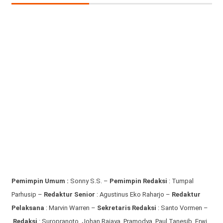
Pemimpin Umum :
Sonny S.S. –
Pemimpin Redaksi
: Tumpal
Parhusip –
Redaktur Senior
: Agustinus Eko Raharjo –
Redaktur
Pelaksana
: Marvin Warren –
Sekretaris Redaksi
: Santo Vormen –
Redaksi
:
Suropranoto, Johan Rajaya, Pramodya, Paul Tanesib, Erwi,