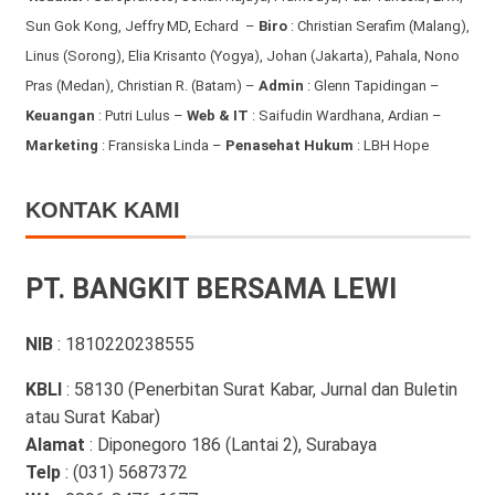
Sun Gok Kong, Jeffry MD, Echard –
Biro
: Christian Serafim (Malang),
Linus (Sorong), Elia Krisanto (Yogya), Johan (Jakarta), Pahala, Nono
Pras (Medan), Christian R. (Batam) –
Admin
: Glenn Tapidingan
–
Keuangan
: Putri Lulus –
Web & IT
: Saifudin Wardhana, Ardian
–
Marketing
: Fransiska Linda –
Penasehat Hukum
: LBH Hope
KONTAK KAMI
PT. BANGKIT BERSAMA LEWI
NIB
: 1810220238555
KBLI
: 58130 (Penerbitan Surat Kabar, Jurnal dan Buletin
atau Surat Kabar)
Alamat
: Diponegoro 186 (Lantai 2), Surabaya
Telp
: (031) 5687372