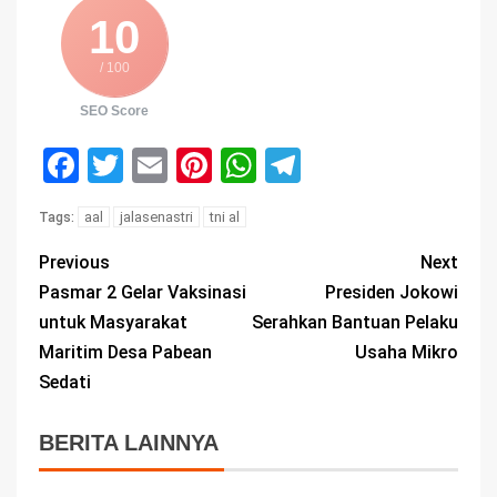
10
/ 100
SEO Score
Facebook
Twitter
Email
Pinterest
WhatsApp
Telegram
aal
jalasenastri
tni al
Tags:
Previous
Next
Pasmar 2 Gelar Vaksinasi
Presiden Jokowi
untuk Masyarakat
Serahkan Bantuan Pelaku
Maritim Desa Pabean
Usaha Mikro
Sedati
BERITA LAINNYA