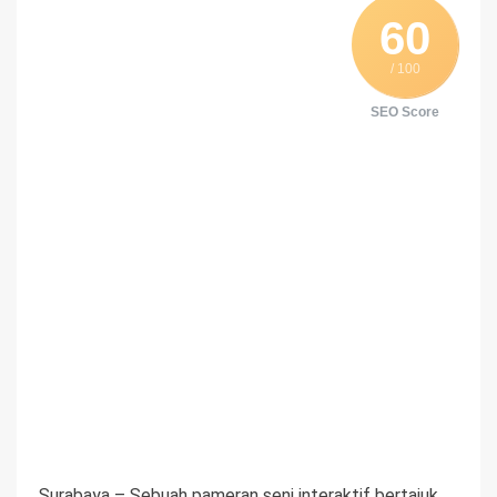
60
/ 100
SEO Score
Surabaya – Sebuah pameran seni interaktif bertajuk