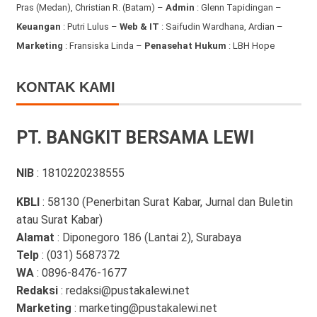
Pras (Medan), Christian R. (Batam) –
Admin
: Glenn Tapidingan
–
Keuangan
: Putri Lulus –
Web & IT
: Saifudin Wardhana, Ardian
–
Marketing
: Fransiska Linda –
Penasehat Hukum
: LBH Hope
KONTAK KAMI
PT. BANGKIT BERSAMA LEWI
NIB
: 1810220238555
KBLI
: 58130 (Penerbitan Surat Kabar, Jurnal dan Buletin
atau Surat Kabar)
Alamat
: Diponegoro 186 (Lantai 2), Surabaya
Telp
: (031) 5687372
WA
: 0896-8476-1677
Redaksi
: redaksi@pustakalewi.net
Marketing
: marketing@pustakalewi.net