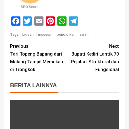
SEO Score
Facebook
Twitter
Email
Pinterest
WhatsApp
Telegram
lukisan
museum
pendidikan
seni
Tags:
Previous
Next
Tari Topeng Bapang dari
Bupati Kediri Lantik 70
Malang Tampil Memukau
Pejabat Struktural dan
di Tiongkok
Fungsional
BERITA LAINNYA