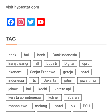
Visit
hypestat.com
Facebook
Instagram
Twitter
YouTube
Channel
TAG
anak
bali
bank
Bank Indonesia
Banyuwangi
BI
bupati
Digital
dprd
ekonomi
Ganjar Pranowo
gereja
hotel
indonesia
its
Jakarta
jatim
jawa timur
jokowi
kai
kediri
kereta api
kereta api indonesia
kuliner
lebaran
mahasiswa
malang
natal
ojk
PCU