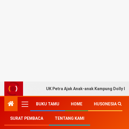
UK Petra Ajak Anak-anak Kampung Dolly Be
BUKU TAMU
HOME
HUSONESIA
SURAT PEMBACA
TENTANG KAMI
Home
-
Pendidikan
-
Pameran Seni Interaktif Hadir di