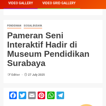
VIDEO GALLERY
VIDEO GRID GALLERY
Museum Pendidikan Surabaya
PENDIDIKAN
SOSIAL BUDAYA
Pameran Seni
Interaktif Hadir di
Museum Pendidikan
Surabaya
Editor
27 July 2025
Facebook
Twitter
Email
Pinterest
WhatsApp
Telegram