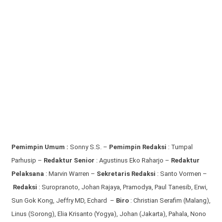
Pemimpin Umum :
Sonny S.S. –
Pemimpin Redaksi
: Tumpal
Parhusip –
Redaktur Senior
: Agustinus Eko Raharjo –
Redaktur
Pelaksana
: Marvin Warren –
Sekretaris Redaksi
: Santo Vormen –
Redaksi
:
Suropranoto, Johan Rajaya, Pramodya, Paul Tanesib, Erwi,
Sun Gok Kong, Jeffry MD, Echard –
Biro
: Christian Serafim (Malang),
Linus (Sorong), Elia Krisanto (Yogya), Johan (Jakarta), Pahala, Nono