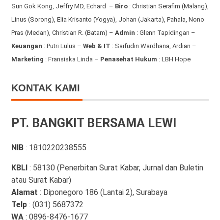
Sun Gok Kong, Jeffry MD, Echard –
Biro
: Christian Serafim (Malang),
Linus (Sorong), Elia Krisanto (Yogya), Johan (Jakarta), Pahala, Nono
Pras (Medan), Christian R. (Batam) –
Admin
: Glenn Tapidingan
–
Keuangan
: Putri Lulus –
Web & IT
: Saifudin Wardhana, Ardian
–
Marketing
: Fransiska Linda –
Penasehat Hukum
: LBH Hope
KONTAK KAMI
PT. BANGKIT BERSAMA LEWI
NIB
: 1810220238555
KBLI
: 58130 (Penerbitan Surat Kabar, Jurnal dan Buletin
atau Surat Kabar)
Alamat
: Diponegoro 186 (Lantai 2), Surabaya
Telp
: (031) 5687372
WA
: 0896-8476-1677