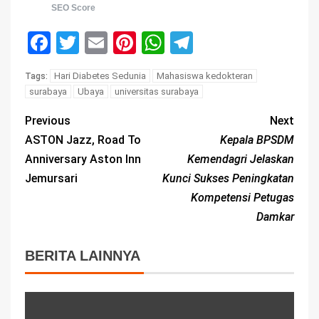
SEO Score
Facebook
Twitter
Email
Pinterest
WhatsApp
Telegram
Hari Diabetes Sedunia
Mahasiswa kedokteran
Tags:
surabaya
Ubaya
universitas surabaya
Previous
Next
ASTON Jazz, Road To
Kepala BPSDM
Anniversary Aston Inn
Kemendagri Jelaskan
Jemursari
Kunci Sukses Peningkatan
Kompetensi Petugas
Damkar
BERITA LAINNYA