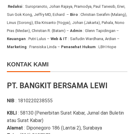
Redaksi
:
Suropranoto, Johan Rajaya, Pramodya, Paul Tanesib, Erwi,
Sun Gok Kong, Jeffry MD, Echard –
Biro
: Christian Serafim (Malang),
Linus (Sorong), Elia Krisanto (Yogya), Johan (Jakarta), Pahala, Nono
Pras (Medan), Christian R. (Batam) –
Admin
: Glenn Tapidingan
–
Keuangan
: Putri Lulus –
Web & IT
: Saifudin Wardhana, Ardian
–
Marketing
: Fransiska Linda –
Penasehat Hukum
: LBH Hope
KONTAK KAMI
PT. BANGKIT BERSAMA LEWI
NIB
: 1810220238555
KBLI
: 58130 (Penerbitan Surat Kabar, Jurnal dan Buletin
atau Surat Kabar)
Alamat
: Diponegoro 186 (Lantai 2), Surabaya