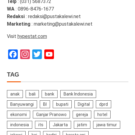
Telp
: (031) 5687372
WA
: 0896-8476-1677
Redaksi
: redaksi@pustakalewi.net
Marketing
: marketing@pustakalewi.net
Visit
hypestat.com
Facebook
Instagram
Twitter
YouTube
Channel
TAG
anak
bali
bank
Bank Indonesia
Banyuwangi
BI
bupati
Digital
dprd
ekonomi
Ganjar Pranowo
gereja
hotel
indonesia
its
Jakarta
jatim
jawa timur