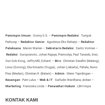
Pemimpin Umum :
Sonny S.S. –
Pemimpin Redaksi
: Tumpal
Parhusip –
Redaktur Senior
: Agustinus Eko Raharjo –
Redaktur
Pelaksana
: Marvin Warren –
Sekretaris Redaksi
: Santo Vormen –
Redaksi
:
Suropranoto, Johan Rajaya, Pramodya, Paul Tanesib, Erwi,
Sun Gok Kong, Jeffry MD, Echard –
Biro
: Christian Serafim (Malang),
Linus (Sorong), Elia Krisanto (Yogya), Johan (Jakarta), Pahala, Nono
Pras (Medan), Christian R. (Batam) –
Admin
: Glenn Tapidingan
–
Keuangan
: Putri Lulus –
Web & IT
: Saifudin Wardhana, Ardian
–
Marketing
: Fransiska Linda –
Penasehat Hukum
: LBH Hope
KONTAK KAMI