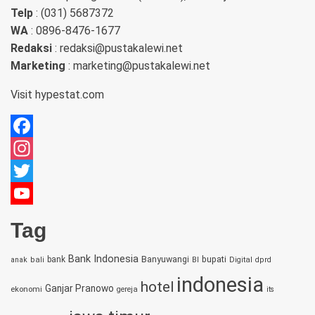
Telp
: (031) 5687372
WA
: 0896-8476-1677
Redaksi
: redaksi@pustakalewi.net
Marketing
: marketing@pustakalewi.net
Visit
hypestat.com
Facebook
Instagram
Twitter
YouTube
Tag
Channel
Bank Indonesia
bupati
bank
Banyuwangi
anak
bali
BI
Digital
dprd
indonesia
hotel
Ganjar Pranowo
ekonomi
gereja
its