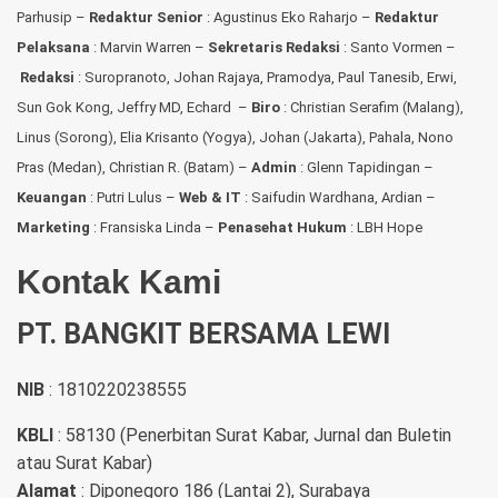
Parhusip –
Redaktur Senior
: Agustinus Eko Raharjo –
Redaktur
Pelaksana
: Marvin Warren –
Sekretaris Redaksi
: Santo Vormen –
Redaksi
:
Suropranoto, Johan Rajaya, Pramodya, Paul Tanesib, Erwi,
Sun Gok Kong, Jeffry MD, Echard –
Biro
: Christian Serafim (Malang),
Linus (Sorong), Elia Krisanto (Yogya), Johan (Jakarta), Pahala, Nono
Pras (Medan), Christian R. (Batam) –
Admin
: Glenn Tapidingan
–
Keuangan
: Putri Lulus –
Web & IT
: Saifudin Wardhana, Ardian
–
Marketing
: Fransiska Linda –
Penasehat Hukum
: LBH Hope
Kontak Kami
PT. BANGKIT BERSAMA LEWI
NIB
: 1810220238555
KBLI
: 58130 (Penerbitan Surat Kabar, Jurnal dan Buletin
atau Surat Kabar)
Alamat
: Diponegoro 186 (Lantai 2), Surabaya