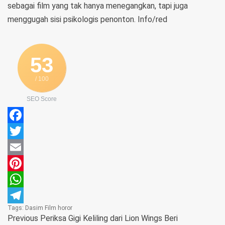
sebagai film yang tak hanya menegangkan, tapi juga
menggugah sisi psikologis penonton. Info/red
53
/ 100
SEO Score
Facebook
Twitter
Email
Pinterest
WhatsApp
Tags:
Dasim
Film
horor
Telegram
Previous
Periksa Gigi Keliling dari Lion Wings Beri