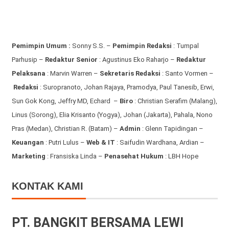
Pemimpin Umum :
Sonny S.S. –
Pemimpin Redaksi
: Tumpal
Parhusip –
Redaktur Senior
: Agustinus Eko Raharjo –
Redaktur
Pelaksana
: Marvin Warren –
Sekretaris Redaksi
: Santo Vormen –
Redaksi
:
Suropranoto, Johan Rajaya, Pramodya, Paul Tanesib, Erwi,
Sun Gok Kong, Jeffry MD, Echard –
Biro
: Christian Serafim (Malang),
Linus (Sorong), Elia Krisanto (Yogya), Johan (Jakarta), Pahala, Nono
Pras (Medan), Christian R. (Batam) –
Admin
: Glenn Tapidingan
–
Keuangan
: Putri Lulus –
Web & IT
: Saifudin Wardhana, Ardian
–
Marketing
: Fransiska Linda –
Penasehat Hukum
: LBH Hope
KONTAK KAMI
PT. BANGKIT BERSAMA LEWI