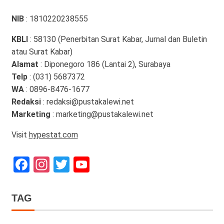
NIB
: 1810220238555
KBLI
: 58130 (Penerbitan Surat Kabar, Jurnal dan Buletin
atau Surat Kabar)
Alamat
: Diponegoro 186 (Lantai 2), Surabaya
Telp
: (031) 5687372
WA
: 0896-8476-1677
Redaksi
: redaksi@pustakalewi.net
Marketing
: marketing@pustakalewi.net
Visit
hypestat.com
Facebook
Instagram
Twitter
YouTube
Channel
TAG