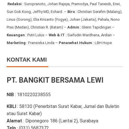
Redaksi
:
Suropranoto, Johan Rajaya, Pramodya, Paul Tanesib, Erwi,
Sun Gok Kong, Jeffry MD, Echard –
Biro
: Christian Serafim (Malang),
Linus (Sorong), Elia Krisanto (Yogya), Johan (Jakarta), Pahala, Nono
Pras (Medan), Christian R. (Batam) –
Admin
: Glenn Tapidingan
–
Keuangan
: Putri Lulus –
Web & IT
: Saifudin Wardhana, Ardian
–
Marketing
: Fransiska Linda –
Penasehat Hukum
: LBH Hope
KONTAK KAMI
PT. BANGKIT BERSAMA LEWI
NIB
: 1810220238555
KBLI
: 58130 (Penerbitan Surat Kabar, Jurnal dan Buletin
atau Surat Kabar)
Alamat
: Diponegoro 186 (Lantai 2), Surabaya
Telp
: (031) 5687372