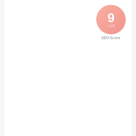
9
/ 100
SEO Score