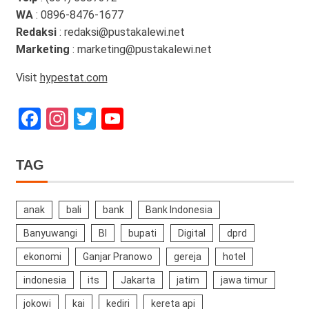
WA
: 0896-8476-1677
Redaksi
: redaksi@pustakalewi.net
Marketing
: marketing@pustakalewi.net
Visit
hypestat.com
Facebook
Instagram
Twitter
YouTube
Channel
TAG
anak
bali
bank
Bank Indonesia
Banyuwangi
BI
bupati
Digital
dprd
ekonomi
Ganjar Pranowo
gereja
hotel
indonesia
its
Jakarta
jatim
jawa timur
jokowi
kai
kediri
kereta api