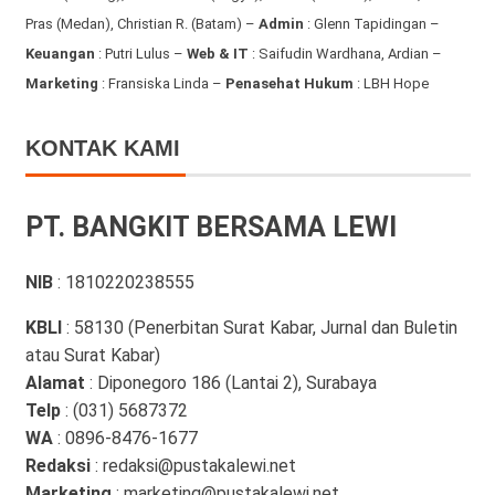
Pras (Medan), Christian R. (Batam) –
Admin
: Glenn Tapidingan
–
Keuangan
: Putri Lulus –
Web & IT
: Saifudin Wardhana, Ardian
–
Marketing
: Fransiska Linda –
Penasehat Hukum
: LBH Hope
KONTAK KAMI
PT. BANGKIT BERSAMA LEWI
NIB
: 1810220238555
KBLI
: 58130 (Penerbitan Surat Kabar, Jurnal dan Buletin
atau Surat Kabar)
Alamat
: Diponegoro 186 (Lantai 2), Surabaya
Telp
: (031) 5687372
WA
: 0896-8476-1677
Redaksi
: redaksi@pustakalewi.net
Marketing
: marketing@pustakalewi.net