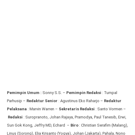
Pemimpin Umum :
Sonny S.S. –
Pemimpin Redaksi
: Tumpal
Parhusip –
Redaktur Senior
: Agustinus Eko Raharjo –
Redaktur
Pelaksana
: Marvin Warren –
Sekretaris Redaksi
: Santo Vormen –
Redaksi
:
Suropranoto, Johan Rajaya, Pramodya, Paul Tanesib, Erwi,
Sun Gok Kong, Jeffry MD, Echard –
Biro
: Christian Serafim (Malang),
Linus (Sorong), Elia Krisanto (Yogya), Johan (Jakarta), Pahala, Nono