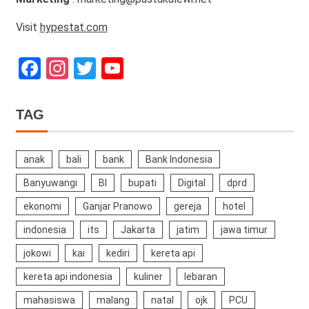
Visit
hypestat.com
Facebook
Instagram
Twitter
YouTube
Channel
TAG
anak
bali
bank
Bank Indonesia
Banyuwangi
BI
bupati
Digital
dprd
ekonomi
Ganjar Pranowo
gereja
hotel
indonesia
its
Jakarta
jatim
jawa timur
jokowi
kai
kediri
kereta api
kereta api indonesia
kuliner
lebaran
mahasiswa
malang
natal
ojk
PCU