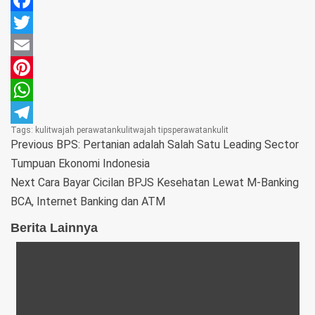
Facebook
Twitter
Email
Pinterest
WhatsApp
Tags:
kulitwajah
perawatankulitwajah
tipsperawatankulit
Telegram
Previous
BPS: Pertanian adalah Salah Satu Leading Sector
Tumpuan Ekonomi Indonesia
Next
Cara Bayar Cicilan BPJS Kesehatan Lewat M-Banking
BCA, Internet Banking dan ATM
Berita Lainnya