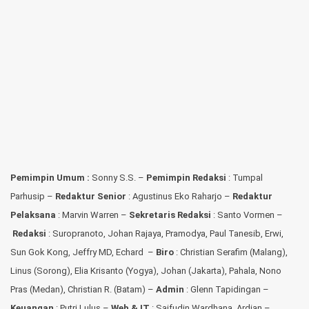
Pemimpin Umum :
Sonny S.S. –
Pemimpin Redaksi
: Tumpal
Parhusip –
Redaktur Senior
: Agustinus Eko Raharjo –
Redaktur
Pelaksana
: Marvin Warren –
Sekretaris Redaksi
: Santo Vormen –
Redaksi
:
Suropranoto, Johan Rajaya, Pramodya, Paul Tanesib, Erwi,
Sun Gok Kong, Jeffry MD, Echard –
Biro
: Christian Serafim (Malang),
Linus (Sorong), Elia Krisanto (Yogya), Johan (Jakarta), Pahala, Nono
Pras (Medan), Christian R. (Batam) –
Admin
: Glenn Tapidingan
–
Keuangan
: Putri Lulus –
Web & IT
: Saifudin Wardhana, Ardian
–