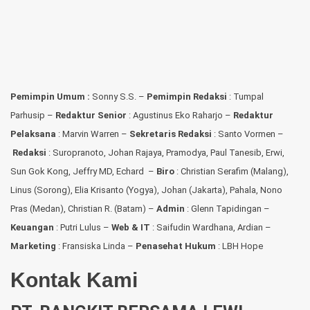
Pemimpin Umum :
Sonny S.S. –
Pemimpin Redaksi
: Tumpal
Parhusip –
Redaktur Senior
: Agustinus Eko Raharjo –
Redaktur
Pelaksana
: Marvin Warren –
Sekretaris Redaksi
: Santo Vormen –
Redaksi
:
Suropranoto, Johan Rajaya, Pramodya, Paul Tanesib, Erwi,
Sun Gok Kong, Jeffry MD, Echard –
Biro
: Christian Serafim (Malang),
Linus (Sorong), Elia Krisanto (Yogya), Johan (Jakarta), Pahala, Nono
Pras (Medan), Christian R. (Batam) –
Admin
: Glenn Tapidingan
–
Keuangan
: Putri Lulus –
Web & IT
: Saifudin Wardhana, Ardian
–
Marketing
: Fransiska Linda –
Penasehat Hukum
: LBH Hope
Kontak Kami