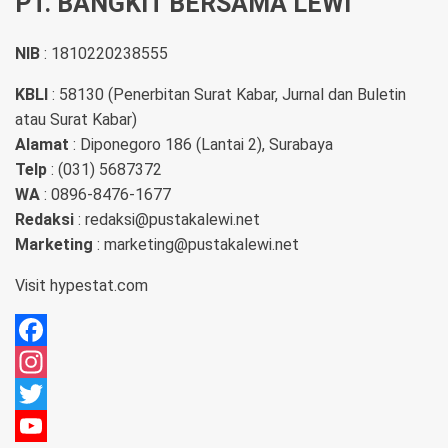
PT. BANGKIT BERSAMA LEWI
NIB
: 1810220238555
KBLI
: 58130 (Penerbitan Surat Kabar, Jurnal dan Buletin
atau Surat Kabar)
Alamat
: Diponegoro 186 (Lantai 2), Surabaya
Telp
: (031) 5687372
WA
: 0896-8476-1677
Redaksi
: redaksi@pustakalewi.net
Marketing
: marketing@pustakalewi.net
Visit
hypestat.com
Facebook
Instagram
Twitter