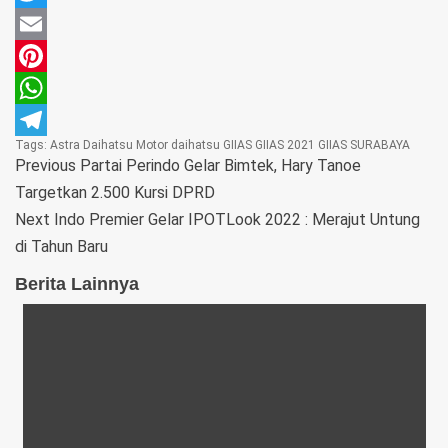
Twitter
Email
Pinterest
WhatsApp
Tags:
Astra Daihatsu Motor
daihatsu
GIIAS
GIIAS 2021
GIIAS SURABAYA
Telegram
Previous
Partai Perindo Gelar Bimtek, Hary Tanoe
Targetkan 2.500 Kursi DPRD
Next
Indo Premier Gelar IPOTLook 2022 : Merajut Untung
di Tahun Baru
Berita Lainnya