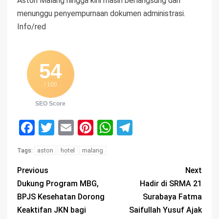
Aston Malang hingga kini masih berlangsung dan
menunggu penyempurnaan dokumen administrasi.
Info/red
54
/ 100
SEO Score
Facebook
Twitter
Email
Pinterest
WhatsApp
Telegram
aston
hotel
malang
Tags:
Previous
Next
Dukung Program MBG,
Hadir di SRMA 21
BPJS Kesehatan Dorong
Surabaya Fatma
Keaktifan JKN bagi
Saifullah Yusuf Ajak