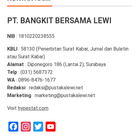
PT. BANGKIT BERSAMA LEWI
NIB
: 1810220238555
KBLI
: 58130 (Penerbitan Surat Kabar, Jurnal dan Buletin
atau Surat Kabar)
Alamat
: Diponegoro 186 (Lantai 2), Surabaya
Telp
: (031) 5687372
WA
: 0896-8476-1677
Redaksi
: redaksi@pustakalewi.net
Marketing
: marketing@pustakalewi.net
Visit
hypestat.com
Facebook
Instagram
Twitter
YouTube
Channel