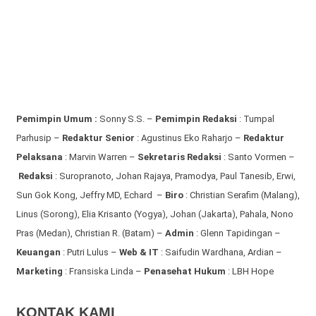
Pemimpin Umum :
Sonny S.S. –
Pemimpin Redaksi
: Tumpal
Parhusip –
Redaktur Senior
: Agustinus Eko Raharjo –
Redaktur
Pelaksana
: Marvin Warren –
Sekretaris Redaksi
: Santo Vormen –
Redaksi
:
Suropranoto, Johan Rajaya, Pramodya, Paul Tanesib, Erwi,
Sun Gok Kong, Jeffry MD, Echard –
Biro
: Christian Serafim (Malang),
Linus (Sorong), Elia Krisanto (Yogya), Johan (Jakarta), Pahala, Nono
Pras (Medan), Christian R. (Batam) –
Admin
: Glenn Tapidingan
–
Keuangan
: Putri Lulus –
Web & IT
: Saifudin Wardhana, Ardian
–
Marketing
: Fransiska Linda –
Penasehat Hukum
: LBH Hope
KONTAK KAMI