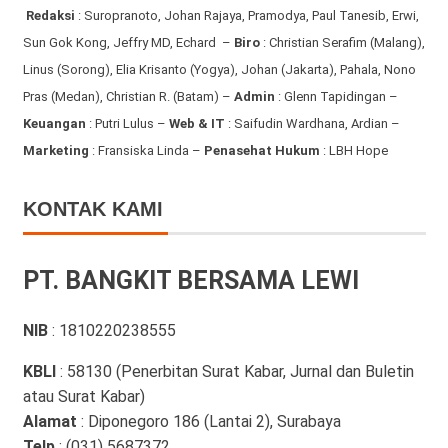
Redaksi
:
Suropranoto, Johan Rajaya, Pramodya, Paul Tanesib, Erwi,
Sun Gok Kong, Jeffry MD, Echard –
Biro
: Christian Serafim (Malang),
Linus (Sorong), Elia Krisanto (Yogya), Johan (Jakarta), Pahala, Nono
Pras (Medan), Christian R. (Batam) –
Admin
: Glenn Tapidingan
–
Keuangan
: Putri Lulus –
Web & IT
: Saifudin Wardhana, Ardian
–
Marketing
: Fransiska Linda –
Penasehat Hukum
: LBH Hope
KONTAK KAMI
PT. BANGKIT BERSAMA LEWI
NIB
: 1810220238555
KBLI
: 58130 (Penerbitan Surat Kabar, Jurnal dan Buletin
atau Surat Kabar)
Alamat
: Diponegoro 186 (Lantai 2), Surabaya
Telp
: (031) 5687372