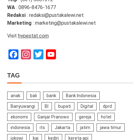
WA
: 0896-8476-1677
Redaksi
: redaksi@pustakalewi.net
Marketing
: marketing@pustakalewi.net
Visit
hypestat.com
Facebook
Instagram
Twitter
YouTube
Channel
TAG
anak
bali
bank
Bank Indonesia
Banyuwangi
BI
bupati
Digital
dprd
ekonomi
Ganjar Pranowo
gereja
hotel
indonesia
its
Jakarta
jatim
jawa timur
jokowi
kai
kediri
kereta api