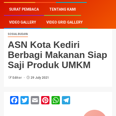
Home
-
Sosial Budaya
-
ASN Kota Kediri Berbagi
SURAT PEMBACA
TENTANG KAMI
Makanan Siap Saji Produk UMKM
VIDEO GALLERY
VIDEO GRID GALLERY
SOSIAL BUDAYA
ASN Kota Kediri
Berbagi Makanan Siap
Saji Produk UMKM
Editor
29 July 2021
Facebook
Twitter
Email
Pinterest
WhatsApp
Telegram