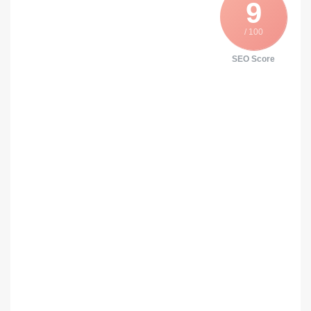
9
/ 100
SEO Score