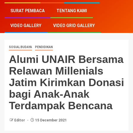
Home
-
Sosial Budaya
-
Alumi UNAIR Bersama
SURAT PEMBACA
TENTANG KAMI
Relawan Millenials Jatim Kirimkan Donasi bagi Anak-
Anak Terdampak Bencana
VIDEO GALLERY
VIDEO GRID GALLERY
SOSIAL BUDAYA
PENDIDIKAN
Alumi UNAIR Bersama
Relawan Millenials
Jatim Kirimkan Donasi
bagi Anak-Anak
Terdampak Bencana
Editor
15 December 2021