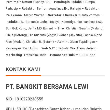
Pemimpin Umum :
Sonny S.S. –
Pemimpin Redaksi
: Tumpal
Parhusip –
Redaktur Senior
: Agustinus Eko Raharjo –
Redaktur
Pelaksana
: Marvin Warren –
Sekretaris Redaksi
: Santo Vormen –
Redaksi
:
Suropranoto, Johan Rajaya, Pramodya, Paul Tanesib, Erwi,
Sun Gok Kong, Jeffry MD, Echard –
Biro
: Christian Serafim (Malang),
Linus (Sorong), Elia Krisanto (Yogya), Johan (Jakarta), Pahala, Nono
Pras (Medan), Christian R. (Batam) –
Admin
: Glenn Tapidingan
–
Keuangan
: Putri Lulus –
Web & IT
: Saifudin Wardhana, Ardian
–
Marketing
: Fransiska Linda –
Penasehat Hukum
: LBH Hope
KONTAK KAMI
PT. BANGKIT BERSAMA LEWI
NIB
: 1810220238555
KBLI
: 58130 (Penerbitan Surat Kabar, Jurnal dan Buletin