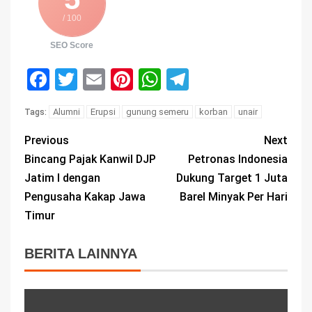
/ 100
SEO Score
Facebook
Twitter
Email
Pinterest
WhatsApp
Telegram
Alumni
Erupsi
gunung semeru
korban
unair
Tags:
Previous
Next
Bincang Pajak Kanwil DJP
Petronas Indonesia
Jatim I dengan
Dukung Target 1 Juta
Pengusaha Kakap Jawa
Barel Minyak Per Hari
Timur
BERITA LAINNYA