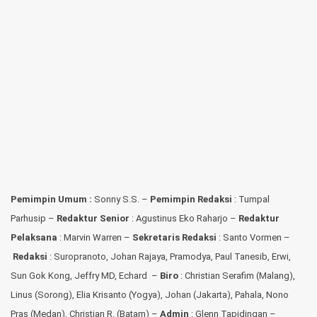
Pemimpin Umum :
Sonny S.S. –
Pemimpin Redaksi
: Tumpal
Parhusip –
Redaktur Senior
: Agustinus Eko Raharjo –
Redaktur
Pelaksana
: Marvin Warren –
Sekretaris Redaksi
: Santo Vormen –
Redaksi
:
Suropranoto, Johan Rajaya, Pramodya, Paul Tanesib, Erwi,
Sun Gok Kong, Jeffry MD, Echard –
Biro
: Christian Serafim (Malang),
Linus (Sorong), Elia Krisanto (Yogya), Johan (Jakarta), Pahala, Nono
Pras (Medan), Christian R. (Batam) –
Admin
: Glenn Tapidingan
–