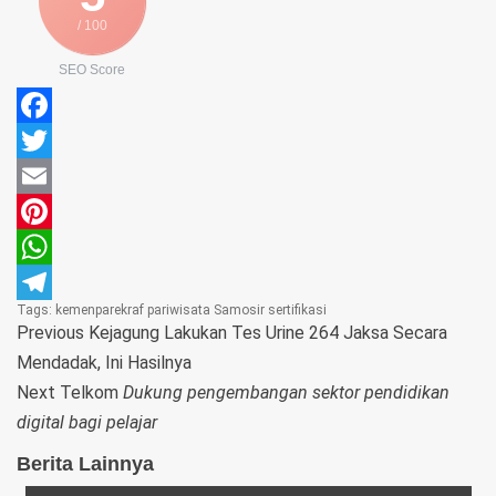
/ 100
SEO Score
Facebook
Twitter
Email
Pinterest
WhatsApp
Tags:
kemenparekraf
pariwisata
Samosir
sertifikasi
Telegram
Previous
Kejagung Lakukan Tes Urine 264 Jaksa Secara
Mendadak, Ini Hasilnya
Next
Telkom
Dukung pengembangan sektor pendidikan
digital bagi pelajar
Berita Lainnya