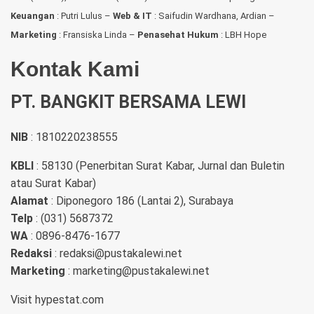
Keuangan
: Putri Lulus –
Web & IT
: Saifudin Wardhana, Ardian
–
Marketing
: Fransiska Linda –
Penasehat Hukum
: LBH Hope
Kontak Kami
PT. BANGKIT BERSAMA LEWI
NIB
: 1810220238555
KBLI
: 58130 (Penerbitan Surat Kabar, Jurnal dan Buletin
atau Surat Kabar)
Alamat
: Diponegoro 186 (Lantai 2), Surabaya
Telp
: (031) 5687372
WA
: 0896-8476-1677
Redaksi
: redaksi@pustakalewi.net
Marketing
: marketing@pustakalewi.net
Visit
hypestat.com