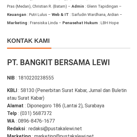
Pras (Medan), Christian R. (Batam) –
Admin
: Glenn Tapidingan
–
Keuangan
: Putri Lulus –
Web & IT
: Saifudin Wardhana, Ardian
–
Marketing
: Fransiska Linda –
Penasehat Hukum
: LBH Hope
KONTAK KAMI
PT. BANGKIT BERSAMA LEWI
NIB
: 1810220238555
KBLI
: 58130 (Penerbitan Surat Kabar, Jurnal dan Buletin
atau Surat Kabar)
Alamat
: Diponegoro 186 (Lantai 2), Surabaya
Telp
: (031) 5687372
WA
: 0896-8476-1677
Redaksi
: redaksi@pustakalewi.net
Marketing
: marketing@pustakalewi.net