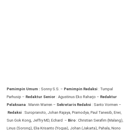
Pemimpin Umum :
Sonny S.S. –
Pemimpin Redaksi
: Tumpal
Parhusip –
Redaktur Senior
: Agustinus Eko Raharjo –
Redaktur
Pelaksana
: Marvin Warren –
Sekretaris Redaksi
: Santo Vormen –
Redaksi
:
Suropranoto, Johan Rajaya, Pramodya, Paul Tanesib, Erwi,
Sun Gok Kong, Jeffry MD, Echard –
Biro
: Christian Serafim (Malang),
Linus (Sorong), Elia Krisanto (Yogya), Johan (Jakarta), Pahala, Nono