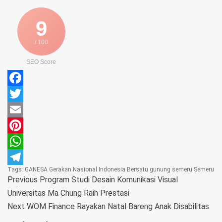
9
/ 100
SEO Score
Facebook
Twitter
Email
Pinterest
WhatsApp
Tags:
GANESA
Gerakan Nasional Indonesia Bersatu
gunung semeru
Semeru
Telegram
Previous
Program Studi Desain Komunikasi Visual
Universitas Ma Chung Raih Prestasi
Next
WOM Finance Rayakan Natal Bareng Anak Disabilitas