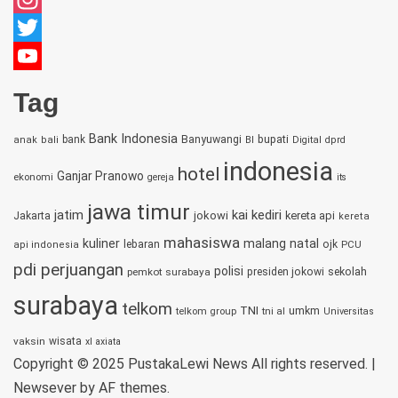
Instagram
Twitter
YouTube
Tag
Channel
Bank Indonesia
bupati
bank
Banyuwangi
anak
bali
BI
Digital
dprd
indonesia
hotel
Ganjar Pranowo
ekonomi
gereja
its
jawa timur
jatim
kai
kediri
jokowi
kereta api
Jakarta
kereta
mahasiswa
kuliner
malang
natal
lebaran
ojk
PCU
api indonesia
pdi perjuangan
polisi
sekolah
pemkot surabaya
presiden jokowi
surabaya
telkom
TNI
umkm
tni al
telkom group
Universitas
vaksin
wisata
xl axiata
Copyright © 2025 PustakaLewi News All rights reserved.
|
Newsever
by AF themes.