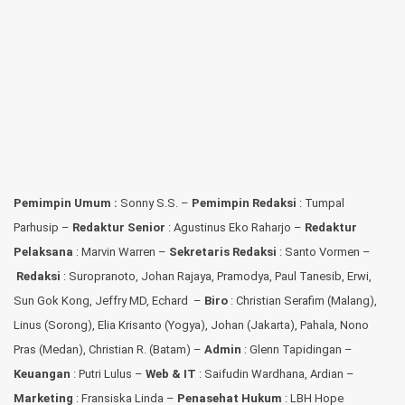
Pemimpin Umum :
Sonny S.S. –
Pemimpin Redaksi
: Tumpal
Parhusip –
Redaktur Senior
: Agustinus Eko Raharjo –
Redaktur
Pelaksana
: Marvin Warren –
Sekretaris Redaksi
: Santo Vormen –
Redaksi
:
Suropranoto, Johan Rajaya, Pramodya, Paul Tanesib, Erwi,
Sun Gok Kong, Jeffry MD, Echard –
Biro
: Christian Serafim (Malang),
Linus (Sorong), Elia Krisanto (Yogya), Johan (Jakarta), Pahala, Nono
Pras (Medan), Christian R. (Batam) –
Admin
: Glenn Tapidingan
–
Keuangan
: Putri Lulus –
Web & IT
: Saifudin Wardhana, Ardian
–
Marketing
: Fransiska Linda –
Penasehat Hukum
: LBH Hope