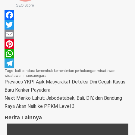
SEO Score
Facebook
Twitter
Email
Pinterest
WhatsApp
Tags:
bali
bandara
kemenhub
kementerian perhubungan
wisatawan
Telegram
wisatawan mancanegara
Previous
YKPI Ajak Masyarakat Deteksi Dini Cegah Kasus
Baru Kanker Payudara
Next
Menko Luhut: Jabodetabek, Bali, DIY, dan Bandung
Raya Akan Naik ke PPKM Level 3
Berita Lainnya