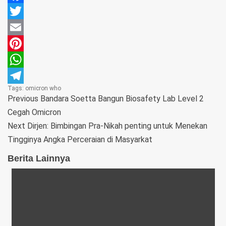
Facebook
Twitter
Email
Pinterest
WhatsApp
Tags:
omicron
who
Telegram
Previous
Bandara Soetta Bangun Biosafety Lab Level 2
Cegah Omicron
Next
Dirjen: Bimbingan Pra-Nikah penting untuk Menekan
Tingginya Angka Perceraian di Masyarkat
Berita Lainnya