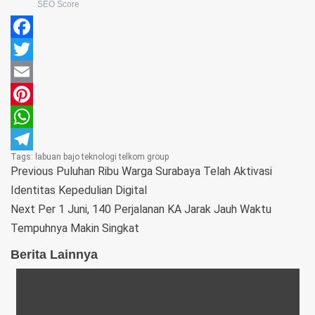
SEO Score
Facebook
Twitter
Email
Pinterest
WhatsApp
Tags:
labuan bajo
teknologi
telkom group
Telegram
Previous
Puluhan Ribu Warga Surabaya Telah Aktivasi
Identitas Kepedulian Digital
Next
Per 1 Juni, 140 Perjalanan KA Jarak Jauh Waktu
Tempuhnya Makin Singkat
Berita Lainnya