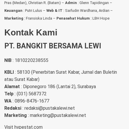
Pras (Medan), Christian R. (Batam) –
Admin
: Glenn Tapidingan
–
Keuangan
: Putri Lulus –
Web & IT
: Saifudin Wardhana, Ardian
–
Marketing
: Fransiska Linda –
Penasehat Hukum
: LBH Hope
Kontak Kami
PT. BANGKIT BERSAMA LEWI
NIB
: 1810220238555
KBLI
: 58130 (Penerbitan Surat Kabar, Jurnal dan Buletin
atau Surat Kabar)
Alamat
: Diponegoro 186 (Lantai 2), Surabaya
Telp
: (031) 5687372
WA
: 0896-8476-1677
Redaksi
: redaksi@pustakalewi.net
Marketing
: marketing@pustakalewi.net
Visit
hypestat.com