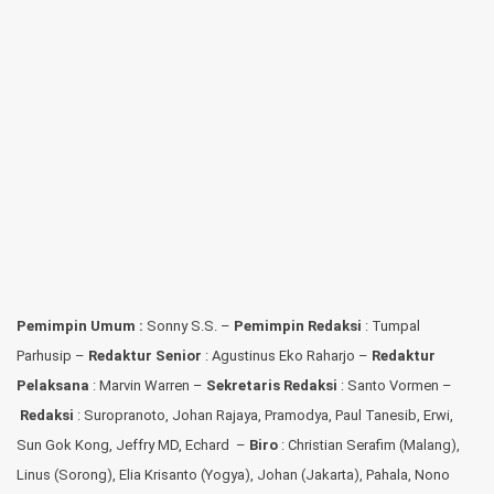
Pemimpin Umum :
Sonny S.S. –
Pemimpin Redaksi
: Tumpal
Parhusip –
Redaktur Senior
: Agustinus Eko Raharjo –
Redaktur
Pelaksana
: Marvin Warren –
Sekretaris Redaksi
: Santo Vormen –
Redaksi
:
Suropranoto, Johan Rajaya, Pramodya, Paul Tanesib, Erwi,
Sun Gok Kong, Jeffry MD, Echard –
Biro
: Christian Serafim (Malang),
Linus (Sorong), Elia Krisanto (Yogya), Johan (Jakarta), Pahala, Nono