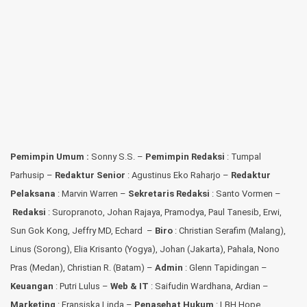
Pemimpin Umum :
Sonny S.S. –
Pemimpin Redaksi
: Tumpal
Parhusip –
Redaktur Senior
: Agustinus Eko Raharjo –
Redaktur
Pelaksana
: Marvin Warren –
Sekretaris Redaksi
: Santo Vormen –
Redaksi
:
Suropranoto, Johan Rajaya, Pramodya, Paul Tanesib, Erwi,
Sun Gok Kong, Jeffry MD, Echard –
Biro
: Christian Serafim (Malang),
Linus (Sorong), Elia Krisanto (Yogya), Johan (Jakarta), Pahala, Nono
Pras (Medan), Christian R. (Batam) –
Admin
: Glenn Tapidingan
–
Keuangan
: Putri Lulus –
Web & IT
: Saifudin Wardhana, Ardian
–
Marketing
: Fransiska Linda –
Penasehat Hukum
: LBH Hope