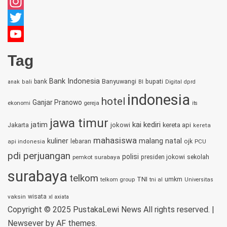
Facebook
Instagram
Twitter
YouTube
Tag
Channel
Bank Indonesia
bupati
bank
Banyuwangi
anak
bali
BI
Digital
dprd
indonesia
hotel
Ganjar Pranowo
ekonomi
gereja
its
jawa timur
jatim
kai
kediri
jokowi
kereta api
Jakarta
kereta
mahasiswa
kuliner
malang
natal
lebaran
ojk
PCU
api indonesia
pdi perjuangan
polisi
sekolah
pemkot surabaya
presiden jokowi
surabaya
telkom
TNI
umkm
telkom group
tni al
Universitas
vaksin
wisata
xl axiata
Copyright © 2025 PustakaLewi News All rights reserved.
|
Newsever
by AF themes.