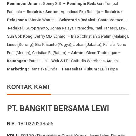
Pemimpin Umum :
Sonny S.S. –
Pemimpin Redaksi
: Tumpal
Parhusip –
Redaktur Senior
: Agustinus Eko Raharjo –
Redaktur
Pelaksana
: Marvin Warren –
Sekretaris Redaksi
: Santo Vormen –
Redaksi
:
Suropranoto, Johan Rajaya, Pramodya, Paul Tanesib, Erwi,
Sun Gok Kong, Jeffry MD, Echard –
Biro
: Christian Serafim (Malang),
Linus (Sorong), Elia Krisanto (Yogya), Johan (Jakarta), Pahala, Nono
Pras (Medan), Christian R. (Batam) –
Admin
: Glenn Tapidingan
–
Keuangan
: Putri Lulus –
Web & IT
: Saifudin Wardhana, Ardian
–
Marketing
: Fransiska Linda –
Penasehat Hukum
: LBH Hope
KONTAK KAMI
PT. BANGKIT BERSAMA LEWI
NIB
: 1810220238555