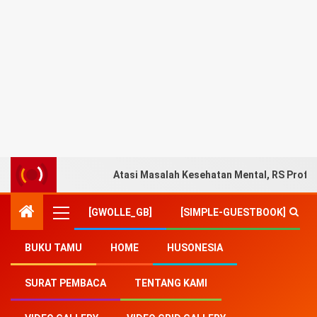
Atasi Masalah Kesehatan Mental, RS Prof. 
[GWOLLE_GB]
[SIMPLE-GUESTBOOK]
BUKU TAMU
HOME
HUSONESIA
Home
-
sertifikat vaksin
SURAT PEMBACA
TENTANG KAMI