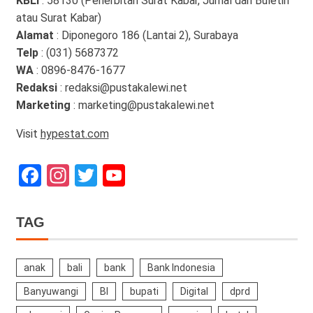
KBLI
: 58130 (Penerbitan Surat Kabar, Jurnal dan Buletin
atau Surat Kabar)
Alamat
: Diponegoro 186 (Lantai 2), Surabaya
Telp
: (031) 5687372
WA
: 0896-8476-1677
Redaksi
: redaksi@pustakalewi.net
Marketing
: marketing@pustakalewi.net
Visit
hypestat.com
Facebook
Instagram
Twitter
YouTube
Channel
TAG
anak
bali
bank
Bank Indonesia
Banyuwangi
BI
bupati
Digital
dprd