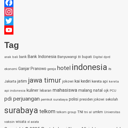
Facebook
Instagram
Twitter
YouTube
Tag
Channel
Bank Indonesia
bupati
bank
Banyuwangi
anak
bali
BI
Digital
dprd
indonesia
hotel
Ganjar Pranowo
ekonomi
gereja
its
jawa timur
jatim
kai
kediri
jokowi
kereta api
Jakarta
kereta
mahasiswa
kuliner
malang
natal
lebaran
ojk
PCU
api indonesia
pdi perjuangan
polisi
sekolah
pemkot surabaya
presiden jokowi
surabaya
telkom
TNI
umkm
telkom group
tni al
Universitas
vaksin
wisata
xl axiata