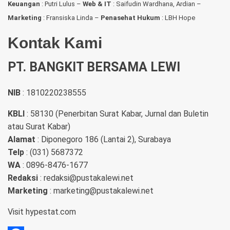
Keuangan
: Putri Lulus –
Web & IT
: Saifudin Wardhana, Ardian
–
Marketing
: Fransiska Linda –
Penasehat Hukum
: LBH Hope
Kontak Kami
PT. BANGKIT BERSAMA LEWI
NIB
: 1810220238555
KBLI
: 58130 (Penerbitan Surat Kabar, Jurnal dan Buletin
atau Surat Kabar)
Alamat
: Diponegoro 186 (Lantai 2), Surabaya
Telp
: (031) 5687372
WA
: 0896-8476-1677
Redaksi
: redaksi@pustakalewi.net
Marketing
: marketing@pustakalewi.net
Visit
hypestat.com