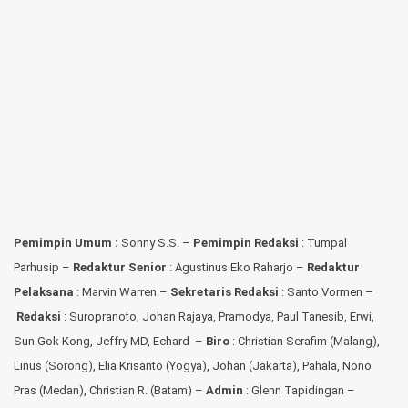
Pemimpin Umum :
Sonny S.S. –
Pemimpin Redaksi
: Tumpal
Parhusip –
Redaktur Senior
: Agustinus Eko Raharjo –
Redaktur
Pelaksana
: Marvin Warren –
Sekretaris Redaksi
: Santo Vormen –
Redaksi
:
Suropranoto, Johan Rajaya, Pramodya, Paul Tanesib, Erwi,
Sun Gok Kong, Jeffry MD, Echard –
Biro
: Christian Serafim (Malang),
Linus (Sorong), Elia Krisanto (Yogya), Johan (Jakarta), Pahala, Nono
Pras (Medan), Christian R. (Batam) –
Admin
: Glenn Tapidingan
–