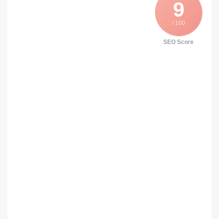
9
/ 100
SEO Score