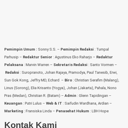
Pemimpin Umum :
Sonny S.S. –
Pemimpin Redaksi
: Tumpal
Parhusip –
Redaktur Senior
: Agustinus Eko Raharjo –
Redaktur
Pelaksana
: Marvin Warren –
Sekretaris Redaksi
: Santo Vormen –
Redaksi
:
Suropranoto, Johan Rajaya, Pramodya, Paul Tanesib, Erwi,
Sun Gok Kong, Jeffry MD, Echard –
Biro
: Christian Serafim (Malang),
Linus (Sorong), Elia Krisanto (Yogya), Johan (Jakarta), Pahala, Nono
Pras (Medan), Christian R. (Batam) –
Admin
: Glenn Tapidingan
–
Keuangan
: Putri Lulus –
Web & IT
: Saifudin Wardhana, Ardian
–
Marketing
: Fransiska Linda –
Penasehat Hukum
: LBH Hope
Kontak Kami