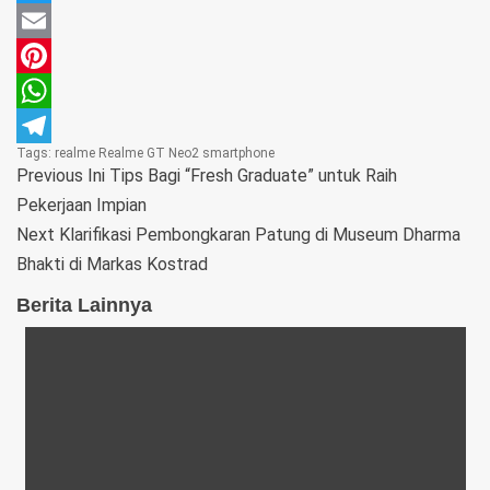
Twitter
Email
Pinterest
WhatsApp
Tags:
realme
Realme GT Neo2
smartphone
Telegram
Previous
Ini Tips Bagi “Fresh Graduate” untuk Raih
Pekerjaan Impian
Next
Klarifikasi Pembongkaran Patung di Museum Dharma
Bhakti di Markas Kostrad
Berita Lainnya