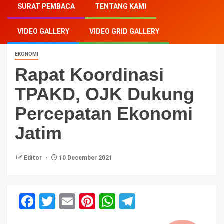
SURAT PEMBACA
TENTANG KAMI
Dukung Percepatan Ekonomi Jatim
VIDEO GALLERY
VIDEO GRID GALLERY
EKONOMI
Rapat Koordinasi
TPAKD, OJK Dukung
Percepatan Ekonomi
Jatim
Editor
10 December 2021
Facebook
Twitter
Email
Pinterest
WhatsApp
Telegram