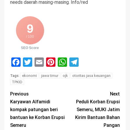
needs daerah masing-masing. Info/red
9
/ 100
SEO Score
Facebook
Twitter
Email
Pinterest
WhatsApp
Telegram
ekonomi
jawa timur
ojk
otoritas jasa keuangan
Tags:
TPKID
Previous
Next
Karyawan Alfamidi
Peduli Korban Erupsi
kompak patungan beri
Semeru, MUKI Jatim
bantuan ke Korban Erupsi
Kirim Bantuan Bahan
Semeru
Pangan