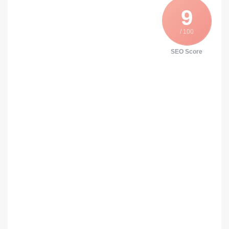
9
/ 100
SEO Score