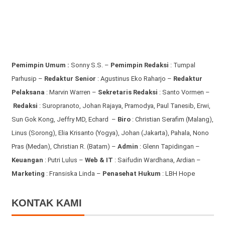
Pemimpin Umum :
Sonny S.S. –
Pemimpin Redaksi
: Tumpal
Parhusip –
Redaktur Senior
: Agustinus Eko Raharjo –
Redaktur
Pelaksana
: Marvin Warren –
Sekretaris Redaksi
: Santo Vormen –
Redaksi
:
Suropranoto, Johan Rajaya, Pramodya, Paul Tanesib, Erwi,
Sun Gok Kong, Jeffry MD, Echard –
Biro
: Christian Serafim (Malang),
Linus (Sorong), Elia Krisanto (Yogya), Johan (Jakarta), Pahala, Nono
Pras (Medan), Christian R. (Batam) –
Admin
: Glenn Tapidingan
–
Keuangan
: Putri Lulus –
Web & IT
: Saifudin Wardhana, Ardian
–
Marketing
: Fransiska Linda –
Penasehat Hukum
: LBH Hope
KONTAK KAMI