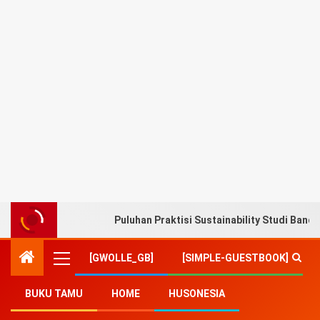
Puluhan Praktisi Sustainability Studi Band
[GWOLLE_GB]
[SIMPLE-GUESTBOOK]
BUKU TAMU
HOME
HUSONESIA
Home
-
Ekonomi
-
Rapat Koordinasi TPAKD, OJK