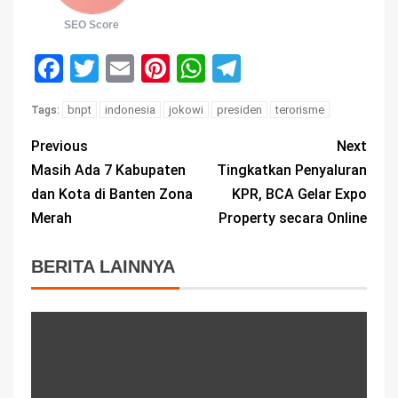
SEO Score
Facebook
Twitter
Email
Pinterest
WhatsApp
Telegram
bnpt
indonesia
jokowi
presiden
terorisme
Tags:
Previous
Next
Masih Ada 7 Kabupaten
Tingkatkan Penyaluran
dan Kota di Banten Zona
KPR, BCA Gelar Expo
Merah
Property secara Online
BERITA LAINNYA