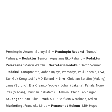
Pemimpin Umum :
Sonny S.S. –
Pemimpin Redaksi
: Tumpal
Parhusip –
Redaktur Senior
: Agustinus Eko Raharjo –
Redaktur
Pelaksana
: Marvin Warren –
Sekretaris Redaksi
: Santo Vormen –
Redaksi
:
Suropranoto, Johan Rajaya, Pramodya, Paul Tanesib, Erwi,
Sun Gok Kong, Jeffry MD, Echard –
Biro
: Christian Serafim (Malang),
Linus (Sorong), Elia Krisanto (Yogya), Johan (Jakarta), Pahala, Nono
Pras (Medan), Christian R. (Batam) –
Admin
: Glenn Tapidingan
–
Keuangan
: Putri Lulus –
Web & IT
: Saifudin Wardhana, Ardian
–
Marketing
: Fransiska Linda –
Penasehat Hukum
: LBH Hope