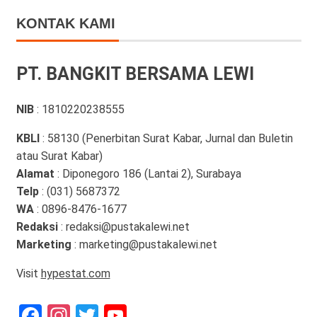
KONTAK KAMI
PT. BANGKIT BERSAMA LEWI
NIB
: 1810220238555
KBLI
: 58130 (Penerbitan Surat Kabar, Jurnal dan Buletin
atau Surat Kabar)
Alamat
: Diponegoro 186 (Lantai 2), Surabaya
Telp
: (031) 5687372
WA
: 0896-8476-1677
Redaksi
: redaksi@pustakalewi.net
Marketing
: marketing@pustakalewi.net
Visit
hypestat.com
Facebook
Instagram
Twitter
YouTube