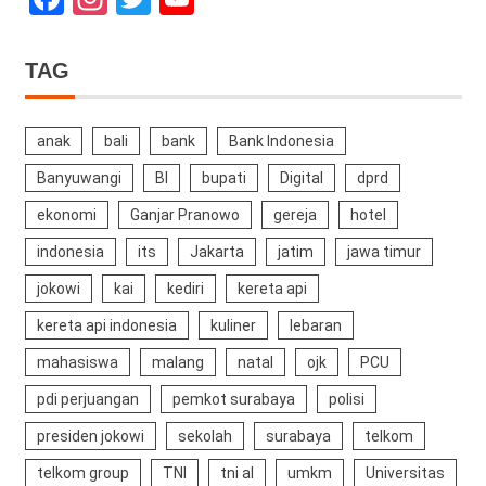
Channel
TAG
anak
bali
bank
Bank Indonesia
Banyuwangi
BI
bupati
Digital
dprd
ekonomi
Ganjar Pranowo
gereja
hotel
indonesia
its
Jakarta
jatim
jawa timur
jokowi
kai
kediri
kereta api
kereta api indonesia
kuliner
lebaran
mahasiswa
malang
natal
ojk
PCU
pdi perjuangan
pemkot surabaya
polisi
presiden jokowi
sekolah
surabaya
telkom
telkom group
TNI
tni al
umkm
Universitas