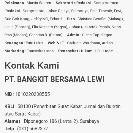
Pelaksana
: Marvin Warren –
Sekretaris Redaksi
: Santo Vormen –
Redaksi
:
Suropranoto, Johan Rajaya, Pramodya, Paul Tanesib, Erwi,
Sun Gok Kong, Jeffry MD, Echard –
Biro
: Christian Serafim (Malang),
Linus (Sorong), Elia Krisanto (Yogya), Johan (Jakarta), Pahala, Nono
Pras (Medan), Christian R. (Batam) –
Admin
: Glenn Tapidingan
–
Keuangan
: Putri Lulus –
Web & IT
: Saifudin Wardhana, Ardian
–
Marketing
: Fransiska Linda –
Penasehat Hukum
: LBH Hope
Kontak Kami
PT. BANGKIT BERSAMA LEWI
NIB
: 1810220238555
KBLI
: 58130 (Penerbitan Surat Kabar, Jurnal dan Buletin
atau Surat Kabar)
Alamat
: Diponegoro 186 (Lantai 2), Surabaya
Telp
: (031) 5687372