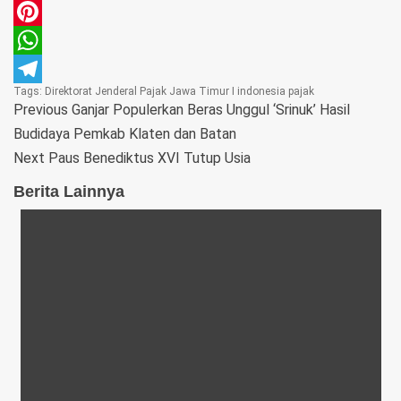
Email
Pinterest
WhatsApp
Tags:
Direktorat Jenderal Pajak Jawa Timur I
indonesia
pajak
Telegram
Previous
Ganjar Populerkan Beras Unggul ‘Srinuk’ Hasil
Budidaya Pemkab Klaten dan Batan
Next
Paus Benediktus XVI Tutup Usia
Berita Lainnya