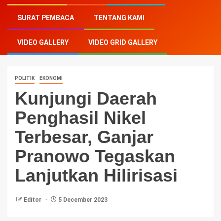
Home
-
Politik
-
Kunjungi Daerah Penghasil Nikel
SURAT PEMBACA
TENTANG KAMI
Terbesar, Ganjar Pranowo Tegaskan Lanjutkan
Hilirisasi
VIDEO GALLERY
VIDEO GRID GALLERY
POLITIK
EKONOMI
Kunjungi Daerah
Penghasil Nikel
Terbesar, Ganjar
Pranowo Tegaskan
Lanjutkan Hilirisasi
Editor
5 December 2023