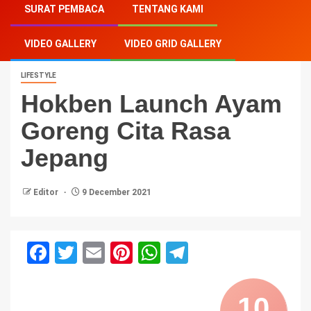
SURAT PEMBACA
TENTANG KAMI
Rasa Jepang
VIDEO GALLERY
VIDEO GRID GALLERY
LIFESTYLE
Hokben Launch Ayam
Goreng Cita Rasa
Jepang
Editor
9 December 2021
Facebook
Twitter
Email
Pinterest
WhatsApp
Telegram
10