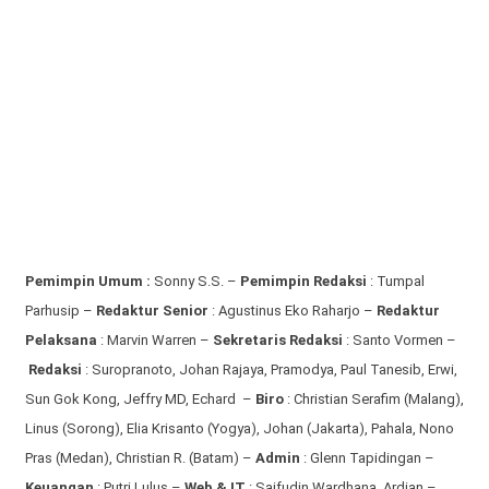
Pemimpin Umum :
Sonny S.S. –
Pemimpin Redaksi
: Tumpal
Parhusip –
Redaktur Senior
: Agustinus Eko Raharjo –
Redaktur
Pelaksana
: Marvin Warren –
Sekretaris Redaksi
: Santo Vormen –
Redaksi
:
Suropranoto, Johan Rajaya, Pramodya, Paul Tanesib, Erwi,
Sun Gok Kong, Jeffry MD, Echard –
Biro
: Christian Serafim (Malang),
Linus (Sorong), Elia Krisanto (Yogya), Johan (Jakarta), Pahala, Nono
Pras (Medan), Christian R. (Batam) –
Admin
: Glenn Tapidingan
–
Keuangan
: Putri Lulus –
Web & IT
: Saifudin Wardhana, Ardian
–