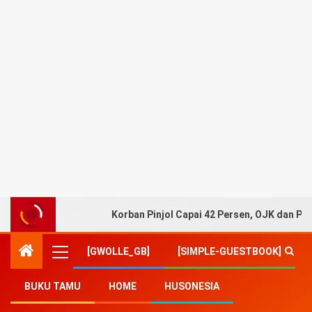
Korban Pinjol Capai 42 Persen, OJK dan Pe
[GWOLLE_GB]
[SIMPLE-GUESTBOOK]
BUKU TAMU
HOME
HUSONESIA
Home
-
Lifestyle
-
Hokben Launch Ayam Goreng Cita